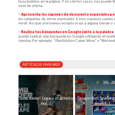
buscándolos en la página. Y en ciertos casos, nos puede l
está de oferta.
- Aprovecha los cupones de descuento especiales p
las campañas de venta especiales. Estos cupones suelen est
móvil. Así que si le hemos echado el ojo a alguna tienda 
- Realiza tus búsquedas en Google junto a la palabr
puede realizar una búsqueda en Google utilizando el nombr
tiendas.Por ejemplo: "PlayStation Cyber Wow" o "Ninten
ARTÍCULOS SIMILARES
Tomb Raider: Legacy of Atlantis
Dragon Ball: Sparkin
mu[...]
anunci[...]