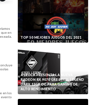
dríamos
, que en
 deseada.
TOP 50 MEJORES JUEGOS DEL 2021
 concluye
nsolas
ASROCK PRESENTA LA NUEVA
RADEON RX 9070 GRE STEEL LEGEND
DARK 12GB OC PARA GAMING DE
ALTO RENDIMIENTO
ue en los
n evento