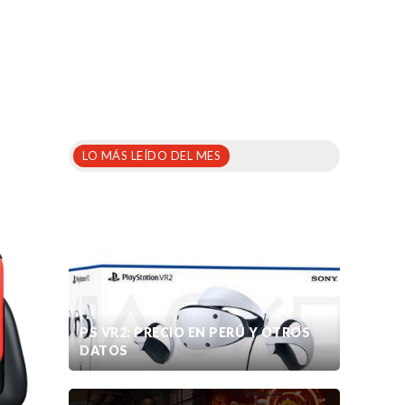
LO MÁS LEÍDO DEL MES
PS VR2: PRECIO EN PERÚ Y OTROS
DATOS