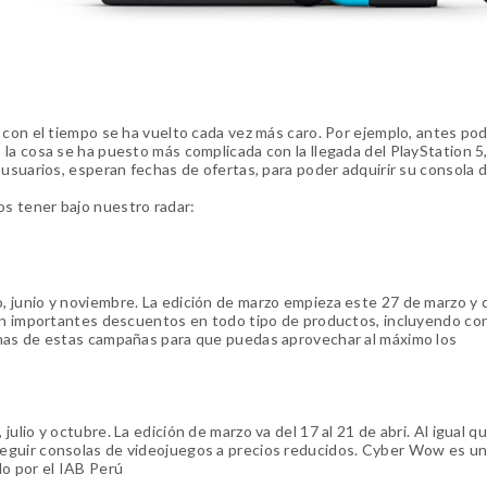
 con el tiempo se ha vuelto cada vez más caro. Por ejemplo, antes po
la cosa se ha puesto más complicada con la llegada del PlayStation 5
 usuarios, esperan fechas de ofertas, para poder adquirir su consola
s tener bajo nuestro radar:
o, junio y noviembre. La edición de marzo empieza este 27 de marzo y
cen importantes descuentos en todo tipo de productos, incluyendo co
chas de estas campañas para que puedas aprovechar al máximo los
 julio y octubre. La edición de marzo va del 17 al 21 de abri. Al igual q
eguir consolas de videojuegos a precios reducidos. Cyber Wow es u
do por el IAB Perú