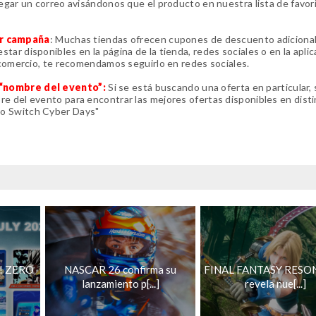
legar un correo avisándonos que el producto en nuestra lista de favor
or campaña
: Muchas tiendas ofrecen cupones de descuento adiciona
ar disponibles en la página de la tienda, redes sociales o en la aplic
o comercio, te recomendamos seguirlo en redes sociales.
a “nombre del evento”:
Si se está buscando una oferta en particular, 
e del evento para encontrar las mejores ofertas disponibles en dist
do Switch Cyber Days"
g! ZERO
NASCAR 26 confirma su
FINAL FANTASY RES
lanzamiento p[...]
revela nue[...]