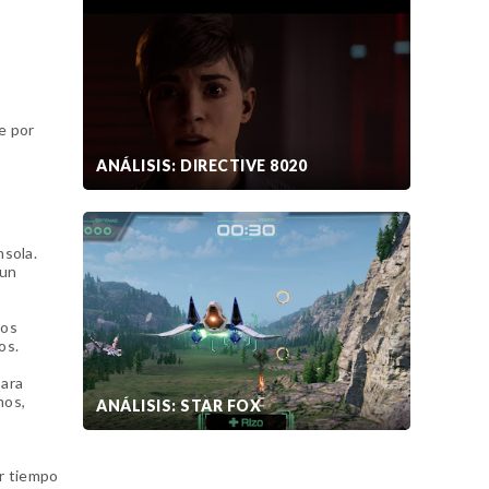
e por
ANÁLISIS: DIRECTIVE 8020
nsola.
 un
ios
os.
para
mos,
ANÁLISIS: STAR FOX
er tiempo