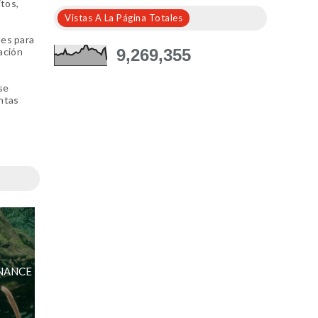
itos,
Vistas A La Página Totales
les para
9,269,355
ación
se
intas
ONANCE