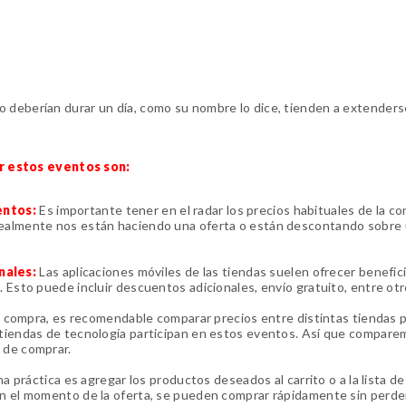
o deberían durar un día, como su nombre lo dice, tienden a extenders
r estos eventos son:
uentos:
Es importante tener en el radar los precios habituales de la co
realmente nos están haciendo una oferta o están descontando sobre
nales:
Las aplicaciones móviles de las tiendas suelen ofrecer benefic
. Esto puede incluir descuentos adicionales, envío gratuito, entre otr
a compra, es recomendable comparar precios entre distintas tiendas 
s tiendas de tecnología participan en estos eventos. Así que compare
s de comprar.
 práctica es agregar los productos deseados al carrito o a la lista de
 en el momento de la oferta, se pueden comprar rápidamente sin perd