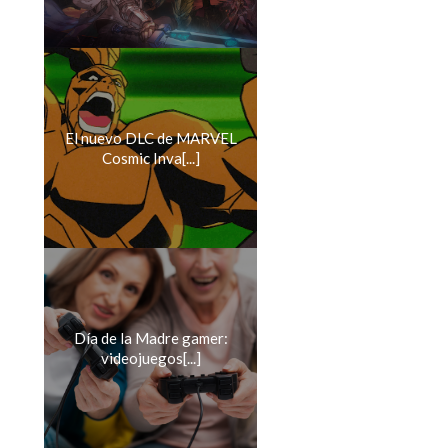
El nuevo DLC de MARVEL
Cosmic Inva[...]
Día de la Madre gamer:
videojuegos[...]