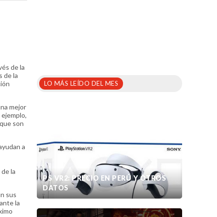
vés de la
 de la
ción
LO MÁS LEÍDO DEL MES
una mejor
r ejemplo,
 que son
ayudan a
 de la
PS VR2: PRECIO EN PERÚ Y OTROS
DATOS
ún sus
ante la
áximo