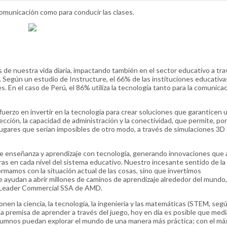
a comunicación como para conducir las clases.
 de nuestra vida diaria, impactando también en el sector educativo a tra
 Según un estudio de Instructure, el 66% de las instituciones educativas
. En el caso de Perú, el 86% utiliza la tecnología tanto para la comunica
rzo en invertir en la tecnología para crear soluciones que garanticen 
ección, la capacidad de administración y la conectividad, que permite, po
 lugares que serían imposibles de otro modo, a través de simulaciones 3D
e enseñanza y aprendizaje con tecnología, generando innovaciones que 
oras en cada nivel del sistema educativo. Nuestro incesante sentido de la
ormamos con la situación actual de las cosas, sino que invertimos
ayudan a abrir millones de caminos de aprendizaje alrededor del mundo,
es Leader Commercial SSA de AMD.
nen la ciencia, la tecnología, la ingeniería y las matemáticas (STEM, seg
la premisa de aprender a través del juego, hoy en día es posible que medi
 alumnos puedan explorar el mundo de una manera más práctica; con el m