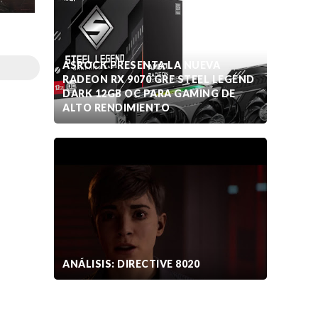
ASROCK PRESENTA LA NUEVA
RADEON RX 9070 GRE STEEL LEGEND
DARK 12GB OC PARA GAMING DE
ALTO RENDIMIENTO
ANÁLISIS: DIRECTIVE 8020