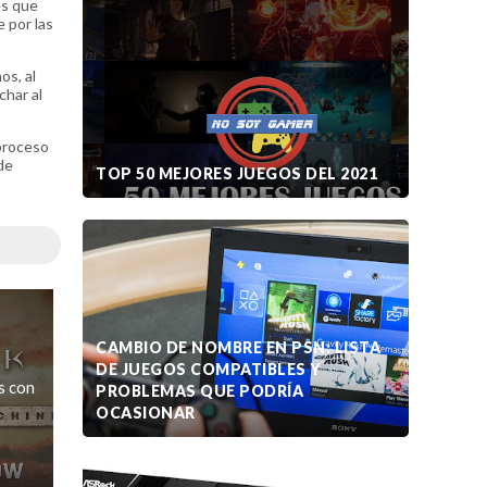
es que
 por las
os, al
char al
 proceso
de
TOP 50 MEJORES JUEGOS DEL 2021
CAMBIO DE NOMBRE EN PSN: LISTA
DE JUEGOS COMPATIBLES Y
s con
PROBLEMAS QUE PODRÍA
OCASIONAR