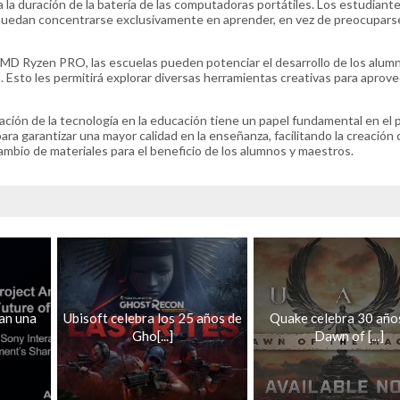
la duración de la batería de las computadoras portátiles. Los estudiant
puedan concentrarse exclusivamente en aprender, en vez de preocuparse
MD Ryzen PRO, las escuelas pueden potenciar el desarrollo de los alumn
 Esto les permitirá explorar diversas herramientas creativas para aprove
ción de la tecnología en la educación tiene un papel fundamental en el
ra garantizar una mayor calidad en la enseñanza, facilitando la creación 
ambio de materiales para el beneficio de los alumnos y maestros.
an una
Ubisoft celebra los 25 años de
Quake celebra 30 año
Gho[...]
Dawn of [...]