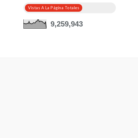
Vistas A La Página Totales
9,259,943