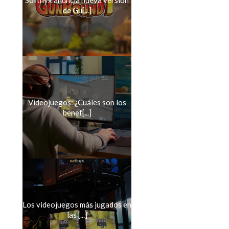
Softnyx anuncia nueva versión
de Gu[...]
Videojuegos: ¿Cuáles son los
benef[...]
Los videojuegos más jugados en
las [...]