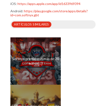
iOS:
https://apps.apple.com/app/id1633969394
Android:
https://play.google.com/store/apps/details?
id=com.softnyx.gbt
ARTÍCULOS SIMILARES
Softnyx premió con más de 20
mil so[...]