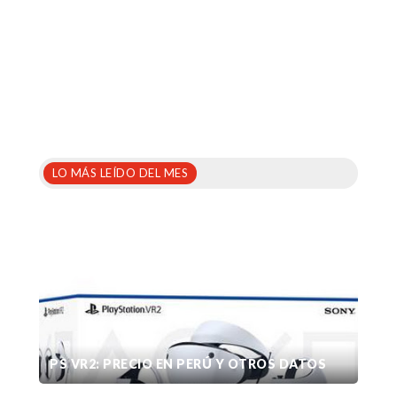
LO MÁS LEÍDO DEL MES
PS VR2: PRECIO EN PERÚ Y OTROS DATOS