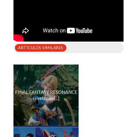
ARTÍCULOS SIMILARES
FINAL FANTASY RESONANCE
revela nue[...]