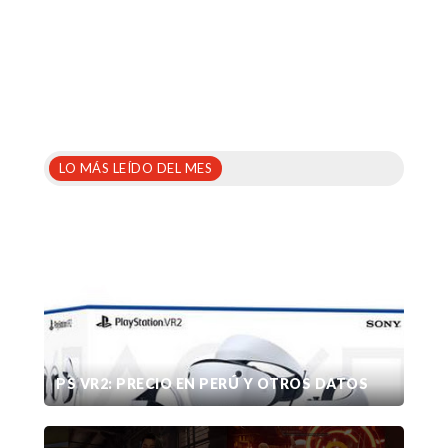
LO MÁS LEÍDO DEL MES
PS VR2: PRECIO EN PERÚ Y OTROS DATOS