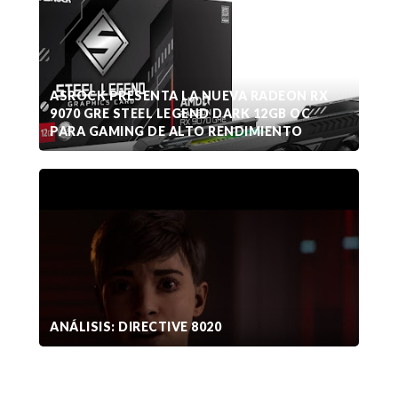
ASROCK PRESENTA LA NUEVA RADEON RX
9070 GRE STEEL LEGEND DARK 12GB OC
PARA GAMING DE ALTO RENDIMIENTO
ANÁLISIS: DIRECTIVE 8020