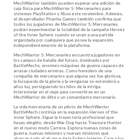
MechWarrior también pueden esperar una edición de
caja física para MechWarrior 5: Mercenaries para
sistemas PlayStation y Xbox este noviembre. Además,
el desarrollador Piranha Games también confirma que
todos los jugadores de MechWarrior 5: Mercenaries
podrán experimentar la totalidad de la campaña Heroes
of the Inner Sphere cuando se unan a una partida
organizada por cualquiera que posea la expansión,
independientemente de la plataforma.
MechWarrior 5: Mercenaries encuentra jugadores en
los campos de batalla del futuro, dominados por
BattleMechs, enormes máquinas de guerra capaces de
arrasar ciudades enteras. Como heredero de una
compañía de mercenarios que alguna vez fue gloriosa,
la búsqueda de la gloria y la venganza se extenderá a
años luz, persiguiendo los hilos de la intriga
interestelar en el viaje para convertirse en un
MechWarrior de élite y un comandante mercenario.
La vida mercenaria de un piloto de MechWarrior
BattleMech continúa en la expansión Heroes of the
Inner Sphere. Sigue la trayectoria profesional que
hayas elegido, desde War Dog hasta Treasure Hunter
en el nuevo modo Carrera. Explora nuevas zonas de
guerra, nuevas misiones y nuevas misiones que
abarcan todo el alcance de la Esfera Interior. Caza a los