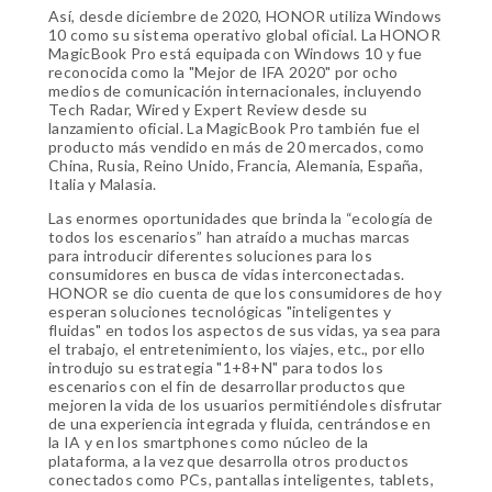
Así, desde diciembre de 2020, HONOR utiliza Windows
10 como su sistema operativo global oficial. La HONOR
MagicBook Pro está equipada con Windows 10 y fue
reconocida como la "Mejor de IFA 2020" por ocho
medios de comunicación internacionales, incluyendo
Tech Radar, Wired y Expert Review desde su
lanzamiento oficial. La MagicBook Pro también fue el
producto más vendido en más de 20 mercados, como
China, Rusia, Reino Unido, Francia, Alemania, España,
Italia y Malasia.
Las enormes oportunidades que brinda la “ecología de
todos los escenarios” han atraído a muchas marcas
para introducir diferentes soluciones para los
consumidores en busca de vidas interconectadas.
HONOR se dio cuenta de que los consumidores de hoy
esperan soluciones tecnológicas "inteligentes y
fluidas" en todos los aspectos de sus vidas, ya sea para
el trabajo, el entretenimiento, los viajes, etc., por ello
introdujo su estrategia "1+8+N" para todos los
escenarios con el fin de desarrollar productos que
mejoren la vida de los usuarios permitiéndoles disfrutar
de una experiencia integrada y fluida, centrándose en
la IA y en los smartphones como núcleo de la
plataforma, a la vez que desarrolla otros productos
conectados como PCs, pantallas inteligentes, tablets,