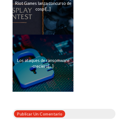
Riot Games lanza concurso de
cospl[...]
Los ataques de ransomware
creciero[...]
Publicar Un Comentario