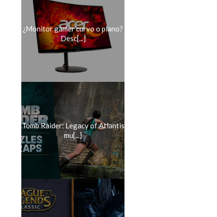
¿Monitor gamer curvo o plano?
Desc[...]
Tomb Raider: Legacy of Atlantis
mu[...]