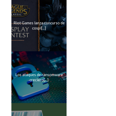
Riot Games lanza concurso de
cospl[...]
Los ataques de ransomware
creciero[...]