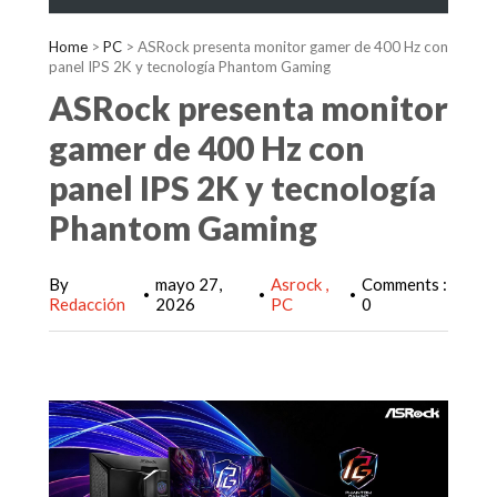
Home
>
PC
>
ASRock presenta monitor gamer de 400 Hz con
panel IPS 2K y tecnología Phantom Gaming
ASRock presenta monitor
gamer de 400 Hz con
panel IPS 2K y tecnología
Phantom Gaming
By
mayo 27,
Asrock
Comments :
•
•
•
Redacción
2026
PC
0