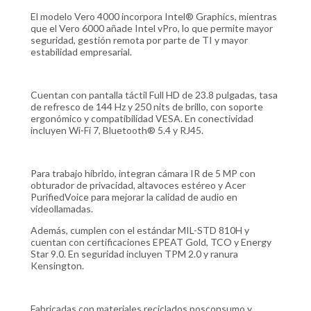
El modelo Vero 4000 incorpora Intel® Graphics, mientras
que el Vero 6000 añade Intel vPro, lo que permite mayor
seguridad, gestión remota por parte de TI y mayor
estabilidad empresarial.
Cuentan con pantalla táctil Full HD de 23.8 pulgadas, tasa
de refresco de 144 Hz y 250 nits de brillo, con soporte
ergonómico y compatibilidad VESA. En conectividad
incluyen Wi-Fi 7, Bluetooth® 5.4 y RJ45.
Para trabajo híbrido, integran cámara IR de 5 MP con
obturador de privacidad, altavoces estéreo y Acer
PurifiedVoice para mejorar la calidad de audio en
videollamadas.
Además, cumplen con el estándar MIL-STD 810H y
cuentan con certificaciones EPEAT Gold, TCO y Energy
Star 9.0. En seguridad incluyen TPM 2.0 y ranura
Kensington.
Fabricadas con materiales reciclados posconsumo y