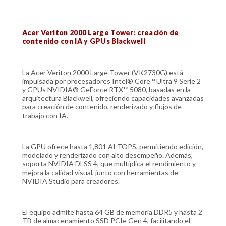
Acer Veriton 2000 Large Tower: creación de
contenido con IA y GPUs Blackwell
La Acer Veriton 2000 Large Tower (VK2730G) está
impulsada por procesadores Intel® Core™ Ultra 9 Serie 2
y GPUs NVIDIA® GeForce RTX™ 5080, basadas en la
arquitectura Blackwell, ofreciendo capacidades avanzadas
para creación de contenido, renderizado y flujos de
trabajo con IA.
La GPU ofrece hasta 1,801 AI TOPS, permitiendo edición,
modelado y renderizado con alto desempeño. Además,
soporta NVIDIA DLSS 4, que multiplica el rendimiento y
mejora la calidad visual, junto con herramientas de
NVIDIA Studio para creadores.
El equipo admite hasta 64 GB de memoria DDR5 y hasta 2
TB de almacenamiento SSD PCIe Gen 4, facilitando el