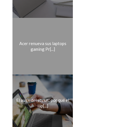
Acer renueva sus laptops
gaming Pr[...]
El auge del stylus: por qué el
láp[...]