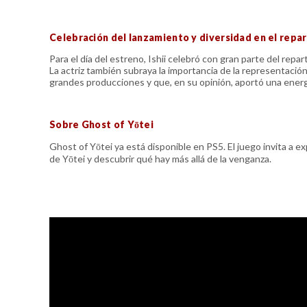
Celebración del lanzamiento y diversidad en el repa
Para el día del estreno, Ishii celebró con gran parte del re
La actriz también subraya la importancia de la representación
grandes producciones y que, en su opinión, aportó una energ
Sobre Ghost of Yōtei
Ghost of Yōtei ya está disponible en PS5. El juego invita a ex
de Yōtei y descubrir qué hay más allá de la venganza.