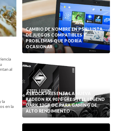
CAMBIO DE NOMBRE EN PSN: LISTA
DE JUEGOS COMPATIBLES Y
PROBLEMAS QUE PODRÍA
OCASIONAR
riencia
su
ntan al
ASROCK PRESENTA LA NUEVA
RADEON RX 9070 GRE STEEL LEGEND
 la
DARK 12GB OC PARA GAMING DE
os en la
ALTO RENDIMIENTO