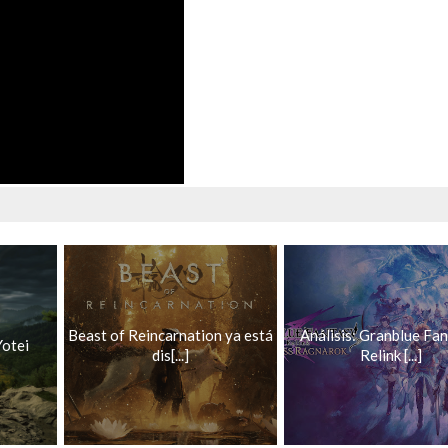
Beast of Reincarnation ya está
Análisis: Granblue Fan
Yotei
dis[...]
Relink [...]