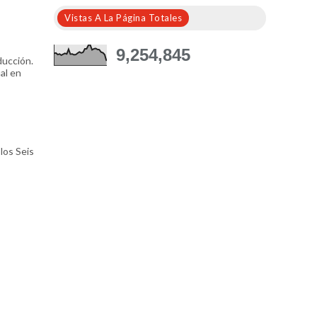
Vistas A La Página Totales
9,254,845
ducción.
al en
los Seis