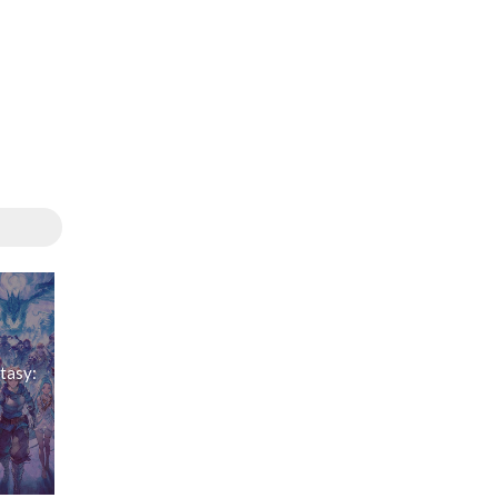
tasy: