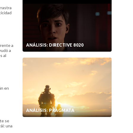
rrastra
ticidad
ANÁLISIS: DIRECTIVE 8020
frente a
ayudó a
s al
ún en
ANÁLISIS: PRAGMATA
nte se
ái: una