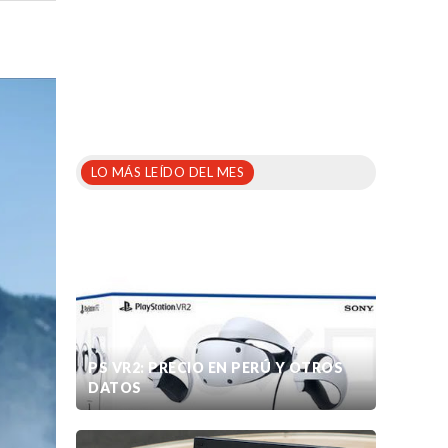
LO MÁS LEÍDO DEL MES
PS VR2: PRECIO EN PERÚ Y OTROS
DATOS