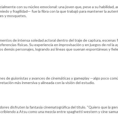
ialmente con su núcleo emocional: una joven que, pese a su habilidad, a
 miedo y fragilidad— fue la fibra con la que trabajó para mantener la auten
bles y mosquetes.
momentos de intensa soledad actoral dentro del traje de captura, escenas 
eferencias físicas. Su experiencia en improvisación y en juegos de rol la 
 los demás personajes, logrando así líneas que suenan espontáneas y fiele
iones de guionistas y avances de cinemáticas y gameplay —algo poco com
retación más inmersiva y alineada con la visión del estudio.
dores disfruten la fantasía cinematográfica del título. “Quiero que la ge
cribiendo a Atsu como una mezcla entre spaghetti western y cine samur