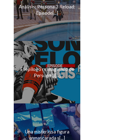
Análisis: Persona 3 Reload:
Episode[...]
El epílogo reimaginado de
Persona 3[...]
Una misteriosa figura
enmascarada s[...]