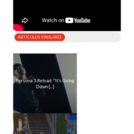
ARTÍCULOS SIMILARES
Persona 3 Reload: “It’s Going
Down [...]