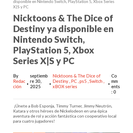
disponible en Nintendo Switch, PlayStation 5, Xbox Series
X|S y PC
Nicktoons & The Dice of
Destiny ya disponible en
Nintendo Switch,
PlayStation 5, Xbox
Series X|S y PC
By
septiemb
Nicktoons & The Dice of
Co
Redac
re 30,
Destiny
PC
ps5
Switch
mm
•
•
•
ción
2025
xBOX series
ents
: 0
¡Únete a Bob Esponja, Timmy Turner, Jimmy Neutrón,
Katara y otros héroes de Nickelodeon en una épica
aventura de rol y acción fantástica con cooperativo local
para cuatro jugadores!