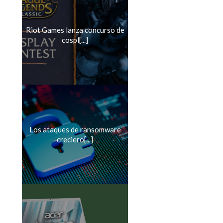
Riot Games lanza concurso de
cospl[...]
Los ataques de ransomware
creciero[...]