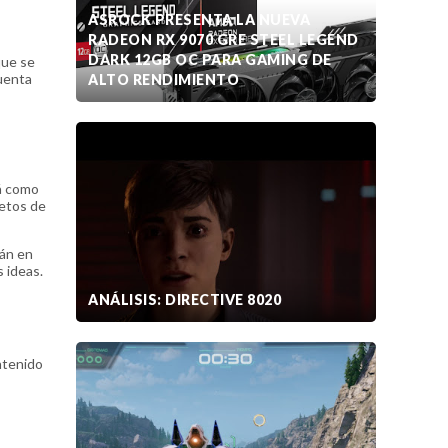
ASROCK PRESENTA LA NUEVA
RADEON RX 9070 GRE STEEL LEGEND
DARK 12GB OC PARA GAMING DE
que se
cuenta
ALTO RENDIMIENTO
rá como
jetos de
rán en
s ideas.
ANÁLISIS: DIRECTIVE 8020
ntenido