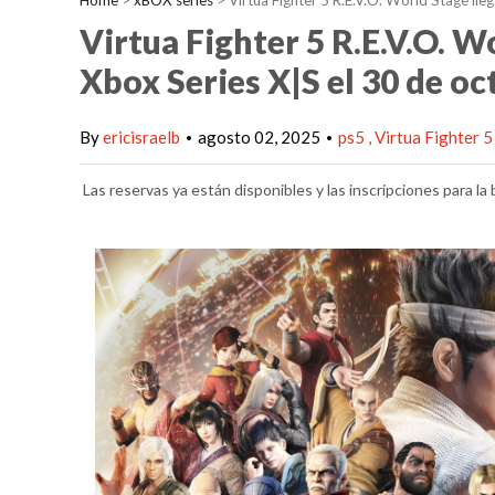
Home
>
xBOX series
>
Virtua Fighter 5 R.E.V.O. World Stage ll
Virtua Fighter 5 R.E.V.O. W
Xbox Series X|S el 30 de o
By
ericisraelb
agosto 02, 2025
ps5
Virtua Fighter 5
•
•
Las reservas ya están disponibles y las inscripciones para la