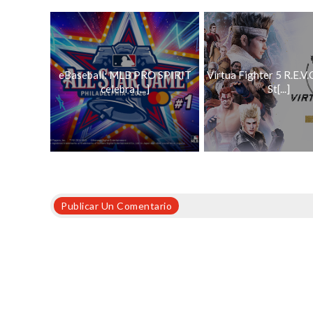
eBaseball: MLB PRO SPIRIT
Virtua Fighter 5 R.E.V
celebra [...]
St[...]
Publicar Un Comentario