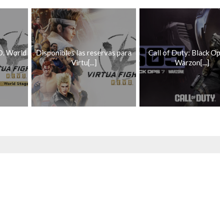
.O. World
Disponibles las reservas para
Call of Duty: Black Op
Virtu[...]
Warzon[...]