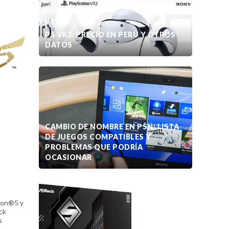
PS VR2: PRECIO EN PERÚ Y OTROS
DATOS
CAMBIO DE NOMBRE EN PSN: LISTA
DE JUEGOS COMPATIBLES Y
PROBLEMAS QUE PODRÍA
OCASIONAR
tion®5 y
ck
s