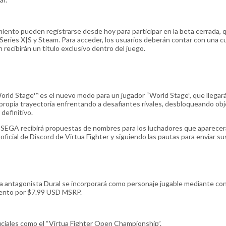
iento pueden registrarse desde hoy para participar en la beta cerrada, 
x Series X|S y Steam. Para acceder, los usuarios deberán contar con una 
 recibirán un título exclusivo dentro del juego.
World Stage™ es el nuevo modo para un jugador “World Stage”, que llega
su propia trayectoria enfrentando a desafiantes rivales, desbloqueando ob
definitivo.
), SEGA recibirá propuestas de nombres para los luchadores que aparece
ficial de Discord de Virtua Fighter y siguiendo las pautas para enviar su
osa antagonista Dural se incorporará como personaje jugable mediante co
miento por $7.99 USD MSRP.
ficiales como el “Virtua Fighter Open Championship”.