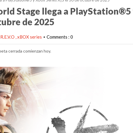
ega a PlayStation®5 y Xbox Series X|S el 30 de octubre de 2025
orld Stage llega a PlayStation®5
ctubre de 2025
 R.E.V.O
xBOX series
Comments : 0
•
 beta cerrada comienzan hoy.