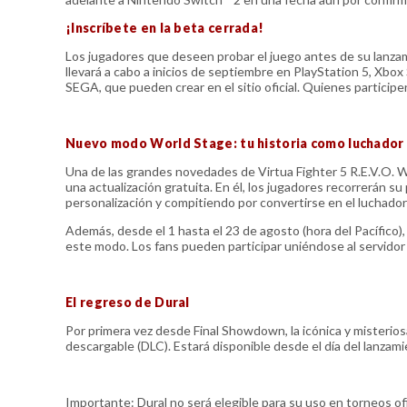
¡Inscríbete en la beta cerrada!
Los jugadores que deseen probar el juego antes de su lanzam
llevará a cabo a inicios de septiembre en PlayStation 5, Xbo
SEGA, que pueden crear en el sitio oficial. Quienes participen
Nuevo modo World Stage: tu historia como luchador
Una de las grandes novedades de Virtua Fighter 5 R.E.V.O. 
una actualización gratuita. En él, los jugadores recorrerán 
personalización y compitiendo por convertirse en el luchador 
Además, desde el 1 hasta el 23 de agosto (hora del Pacífico
este modo. Los fans pueden participar uniéndose al servidor o
El regreso de Dural
Por primera vez desde Final Showdown, la icónica y misteri
descargable (DLC). Estará disponible desde el día del lanza
Importante: Dural no será elegible para su uso en torneos o