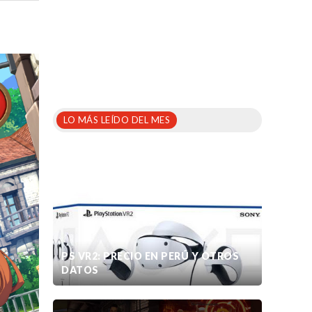
LO MÁS LEÍDO DEL MES
PS VR2: PRECIO EN PERÚ Y OTROS
DATOS