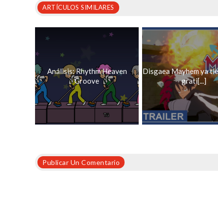
ARTÍCULOS SIMILARES
Análisis: Rhythm Heaven
Disgaea Mayhem ya ti
Groove
grati[...]
Publicar Un Comentario