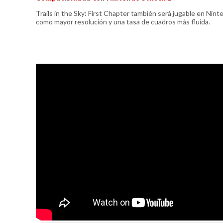
Trails in the Sky: First Chapter también será jugable en Nin
como mayor resolución y una tasa de cuadros más fluida.