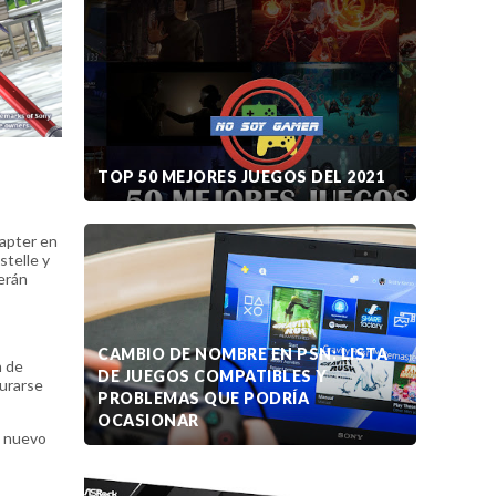
TOP 50 MEJORES JUEGOS DEL 2021
hapter en
telle y
serán
CAMBIO DE NOMBRE EN PSN: LISTA
n de
DE JUEGOS COMPATIBLES Y
turarse
PROBLEMAS QUE PODRÍA
OCASIONAR
l nuevo