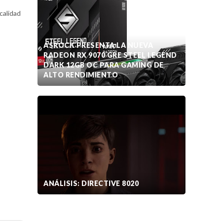
calidad
ASROCK PRESENTA LA NUEVA
RADEON RX 9070 GRE STEEL LEGEND
DARK 12GB OC PARA GAMING DE
ALTO RENDIMIENTO
ANÁLISIS: DIRECTIVE 8020