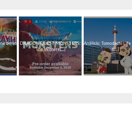
ene demo
DRAGON QUEST MONSTERS:
Análisis: Tomodachi Life 
The Withere[...]
t[...]