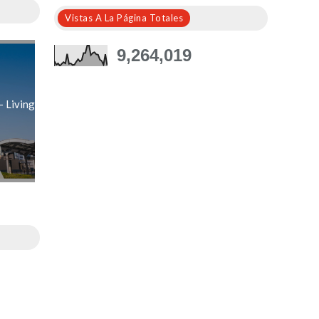
Vistas A La Página Totales
9,264,019
- Living