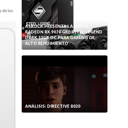
s de los
ASROCK PRESENTA LA NUEVA
RADEON RX 9070 GRE STEEL LEGEND
DARK 12GB OC PARA GAMING DE
ALTO RENDIMIENTO
ANÁLISIS: DIRECTIVE 8020