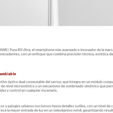
AWEI Pura 80 Ultra, el smartphone más avanzado e innovador de la marc
sin precedentes, con un enfoque que combina precisión técnica, estética de 
cambiable
bjetivo óptico dual conmutable del sector, que integra en un módulo comp
tor de nivel micrométrico y un mecanismo de sombreado simétrico que per
idez y control en cualquier escenario.
os y paisajes urbanos nocturnos hasta detalles sutiles, con un nivel de c
ece la mayor entrada de luz en un teleobjetivo móvil, garantizando resu