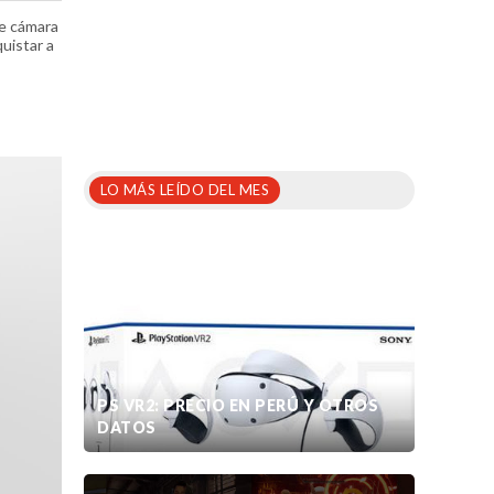
le cámara
uistar a
LO MÁS LEÍDO DEL MES
PS VR2: PRECIO EN PERÚ Y OTROS
DATOS