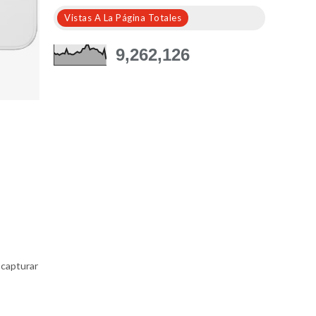
Vistas A La Página Totales
9,262,126
 capturar