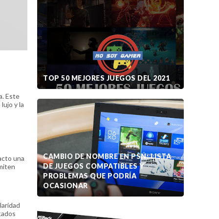
TOP 50 MEJORES JUEGOS DEL 2021
a. Este
lujo y la
CAMBIO DE NOMBRE EN PSN: LISTA
acto una
DE JUEGOS COMPATIBLES Y
miten
PROBLEMAS QUE PODRÍA
OCASIONAR
laridad
ltados