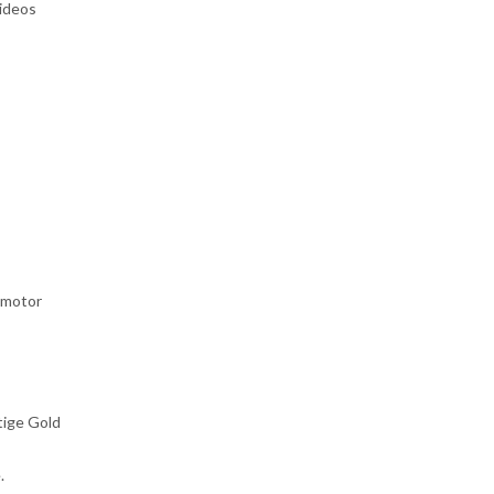
videos
 motor
stige Gold
.