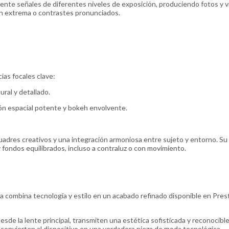
nte señales de diferentes niveles de exposición, produciendo fotos y 
ión extrema o contrastes pronunciados.
cias focales clave:
ral y detallado.
ón espacial potente y bokeh envolvente.
uadres creativos y una integración armoniosa entre sujeto y entorno. Su
y fondos equilibrados, incluso a contraluz o con movimiento.
ltra combina tecnología y estilo en un acabado refinado disponible en Pre
esde la lente principal, transmiten una estética sofisticada y reconocible
convierten al dispositivo en una verdadera pieza de moda tecnológica.