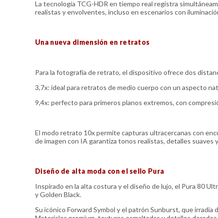
La tecnología TCG-HDR en tiempo real registra simultáneame
realistas y envolventes, incluso en escenarios con iluminac
Una nueva dimensión en retratos
Para la fotografía de retrato, el dispositivo ofrece dos distan
3,7x: ideal para retratos de medio cuerpo con un aspecto natu
9,4x: perfecto para primeros planos extremos, con compresi
El modo retrato 10x permite capturas ultracercanas con enc
de imagen con IA garantiza tonos realistas, detalles suaves 
Diseño de alta moda con el sello Pura
Inspirado en la alta costura y el diseño de lujo, el Pura 80 U
y Golden Black.
Su icónico Forward Symbol y el patrón Sunburst, que irradia d
Materiales premium, texturas esmaltadas y detalles dorados 