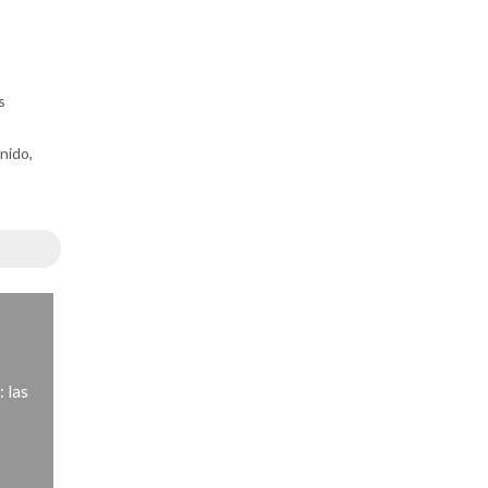
s
nido,
 las