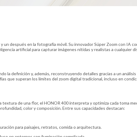
y un después en la fotografía móvil. Su innovador Súper Zoom con IA c
ncia artificial para capturar imágenes nítidas y realistas a cualquier di
 la definición y, además, reconstruyendo detalles gracias a un análisis
fías que superan los límites del zoom digital tradicional, incluso en condi
la textura de una flor, el HONOR 400 interpreta y optimiza cada toma me
rofundidad, color y composición. Entre sus capacidades destacan:
ración para paisajes, retratos, comida o arquitectura.
ncluso en entornos con iluminación complicada.