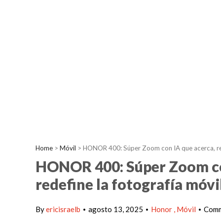
Home
>
Móvil
>
HONOR 400: Súper Zoom con IA que acerca, reco
HONOR 400: Súper Zoom con
redefine la fotografía móvi
By
ericisraelb
agosto 13, 2025
Honor
Móvil
Comm
•
•
•