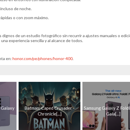
 incluso de noche.
 rápidas o con zoom máximo.
dignos de un estudio fotográfico sin recurrir a ajustes manuales o edic
una experiencia sencilla y al alcance de todos.
nta en:
honor.com/pe/phones/honor-400
.
 Galaxy
Batman: Caped Crusader -
Samsung Galaxy Z Fold8
Chronicle[...]
Gala[...]