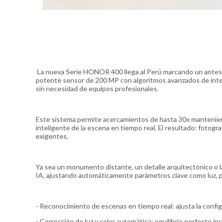
La nueva Serie HONOR 400 llega al Perú marcando un antes 
potente sensor de 200 MP con algoritmos avanzados de intelige
sin necesidad de equipos profesionales.
Este sistema permite acercamientos de hasta 30x manteniendo
inteligente de la escena en tiempo real. El resultado: fotogra
exigentes.
Ya sea un monumento distante, un detalle arquitectónico o 
IA, ajustando automáticamente parámetros clave como luz, p
- Reconocimiento de escenas en tiempo real: ajusta la configu
- Corrección de luz y color automática: equilibrio perfecto i