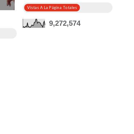
Vistas A La Página Totales
9,272,574