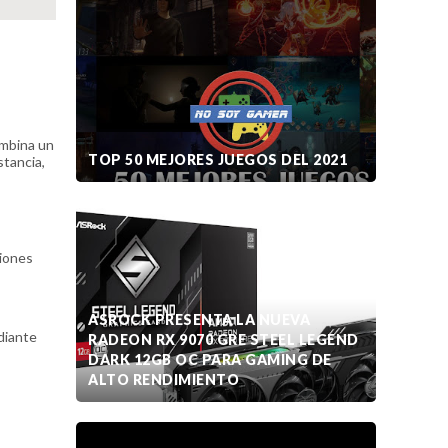
ombina un
TOP 50 MEJORES JUEGOS DEL 2021
stancia,
ciones
ASROCK PRESENTA LA NUEVA
diante
RADEON RX 9070 GRE STEEL LEGEND
DARK 12GB OC PARA GAMING DE
ALTO RENDIMIENTO