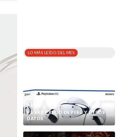
LO MÁS LEÍDO DEL MES
PS VR2: PRECIO EN PERÚ Y OTROS
DATOS