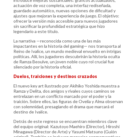
introduce mejoras sustanciales: gráficos actualizados,
actuación de voz completa, una interfaz rediseñada,
guardado automático, nuevas opciones de dificultad y
ajustes que mejoran la experiencia de juego. El objetivo:
ofrecer la versión más accesible para nuevos jugadores
sin sacrificar la profundidad estratégica que hizo
legendario a este título.
La narrativa —reconocida como una de las más
impactantes en la historia del gaming— nos transporta al
Reino de Ivalice, un mundo medieval envuelto en intrigas
políticas. Allí, los jugadores descubrirán la historia oculta
de Ramza Beoulve, un joven noble cuyo rol crucial fue
silenciado por la historia oficial.
Duelos, traiciones y destinos cruzados
El nuevo key art ilustrado por Akihiko Yoshida muestra a
Ramza y Delita, dos amigos y rivales cuyos caminos se
entrelazan en un conflicto marcado por el poder y la
traición. Sobre ellos, las figuras de Ovelia y Alma observan
con solemnidad, presagiando el drama que marcará el
destino de Ivalice.
Detrás de este regreso se encuentran miembros clave
del equipo original: Kazutoyo Maehiro (Director), Hiroshi
Minagawa (Director de Arte) y Yasumi Matsuno (Guión
original). También se incluyen mensajes conmemorativos