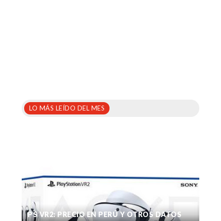
LO MÁS LEÍDO DEL MES
PS VR2: PRECIO EN PERÚ Y OTROS DATOS