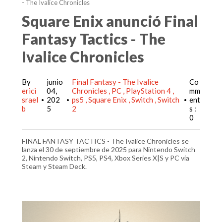
- The Ivalice Chronicles
Square Enix anunció Final
Fantasy Tactics - The
Ivalice Chronicles
By
junio
Final Fantasy - The Ivalice
Co
erici
04,
Chronicles
PC
PlayStation 4
mm
srael
202
ps5
Square Enix
Switch
Switch
ent
•
•
•
b
5
2
s :
0
FINAL FANTASY TACTICS - The Ivalice Chronicles se
lanza el 30 de septiembre de 2025 para Nintendo Switch
2, Nintendo Switch, PS5, PS4, Xbox Series X|S y PC vía
Steam y Steam Deck.