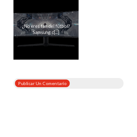
¿No eres fan del fútbol?
Samsung c[...]
Publicar Un Comentario