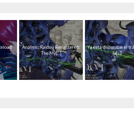
Reload
Análisis: Raidou Remastered:
Ya está disponible el trá
The My[...]
la[...]