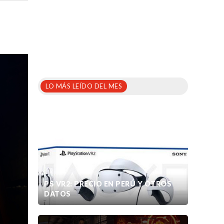
LO MÁS LEÍDO DEL MES
PS VR2: PRECIO EN PERÚ Y OTROS
DATOS