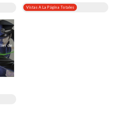
Vistas A La Página Totales
iler de