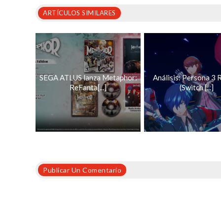
ARTÍCULOS SIMILARES
SEGA ATLUS lanza Metaphor:
Análisis: Persona 3 
ReFanta[...]
(Switch [...]
Publicar Un Comentario