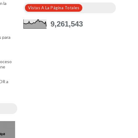
n la
Vistas A La Página Totales
9,261,543
s para
proceso
one
OR a