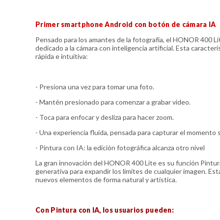
Primer smartphone Android con botón de cámara IA
Pensado para los amantes de la fotografía, el HONOR 400 Lit
dedicado a la cámara con inteligencia artificial. Esta caracter
rápida e intuitiva:
- Presiona una vez para tomar una foto.
- Mantén presionado para comenzar a grabar video.
- Toca para enfocar y desliza para hacer zoom.
- Una experiencia fluida, pensada para capturar el momento 
- Pintura con IA: la edición fotográfica alcanza otro nivel
La gran innovación del HONOR 400 Lite es su función Pintura c
generativa para expandir los límites de cualquier imagen. Esta
nuevos elementos de forma natural y artística.
Con Pintura con IA, los usuarios pueden: