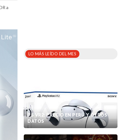
NOR a
LO MÁS LEÍDO DEL MES
PS VR2: PRECIO EN PERÚ Y OTROS
DATOS