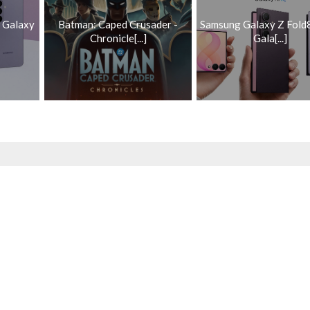
 Galaxy
Batman: Caped Crusader -
Samsung Galaxy Z Fold8
Chronicle[...]
Gala[...]