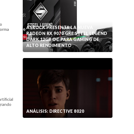
co
ASROCK PRESENTA LA NUEVA
 forma
RADEON RX 9070 GRE STEEL LEGEND
DARK 12GB OC PARA GAMING DE
ALTO RENDIMIENTO
tificial
egrando
ANÁLISIS: DIRECTIVE 8020