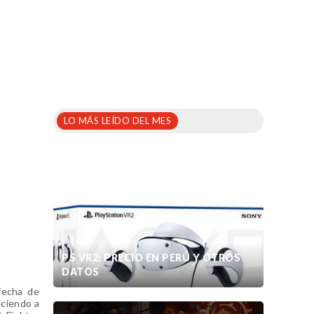
LO MÁS LEÍDO DEL MES
PS VR2: PRECIO EN PERÚ Y OTROS
DATOS
fecha de
eciendo a