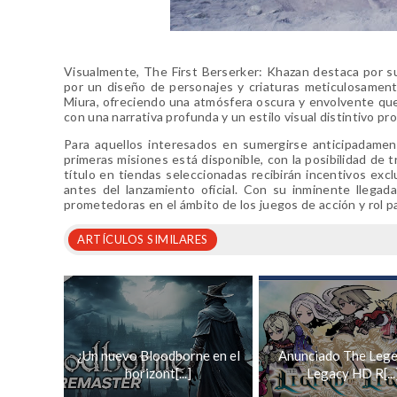
Visualmente, The First Berserker: Khazan destaca por s
por un diseño de personajes y criaturas meticulosament
Miura, ofreciendo una atmósfera oscura y envolvente que
con una narrativa profunda y un estilo visual distintivo pr
Para aquellos interesados en sumergirse anticipadame
primeras misiones está disponible, con la posibilidad de t
título en tiendas seleccionadas recibirán incentivos ex
antes del lanzamiento oficial. Con su inminente llega
prometedoras en el ámbito de los juegos de acción y rol p
ARTÍCULOS SIMILARES
¿Un nuevo Bloodborne en el
Anunciado The Lege
horizont[...]
Legacy HD R[...