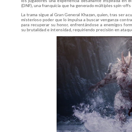
los jugadores una experiencia desafiante inspirada en e
(DNF), una franquicia que ha generado múltiples spin-off
La trama sigue al Gran General Khazan, quien, tras ser ac
misterioso poder que lo impulsa a buscar venganza contra 
para recuperar su honor, enfrentándose a enemigos formi
su brutalidad e intensidad, requiriendo precisión en ataqu