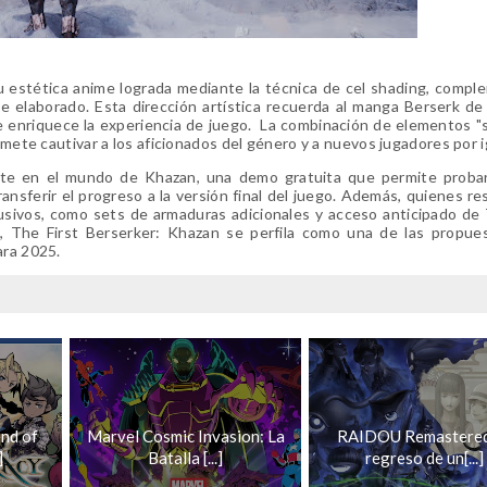
u estética anime lograda mediante la técnica de cel shading, comp
e elaborado. Esta dirección artística recuerda al manga Berserk d
 enriquece la experiencia de juego. La combinación de elementos "s
omete cautivar a los aficionados del género y a nuevos jugadores por i
nte en el mundo de Khazan, una demo gratuita que permite probar
ransferir el progreso a la versión final del juego. Además, quienes re
clusivos, como sets de armaduras adicionales y acceso anticipado de
da, The First Berserker: Khazan se perfila como una de las propu
ara 2025.
nd of
Marvel Cosmic Invasion: La
RAIDOU Remastered
]
Batalla [...]
regreso de un[...]