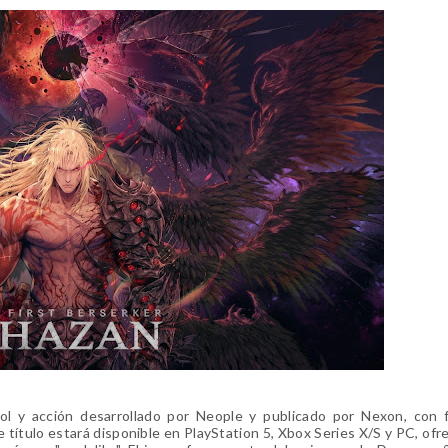
ol y acción desarrollado por Neople y publicado por Nexon, con 
título estará disponible en PlayStation 5, Xbox Series X/S y PC, ofr