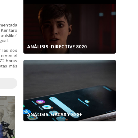
lementada
e Kentaro
oulslike"
gual.
ANÁLISIS: DIRECTIVE 8020
 las dos
serven el
 72 horas
estas más
ANÁLISIS: GALAXY S22+
: El