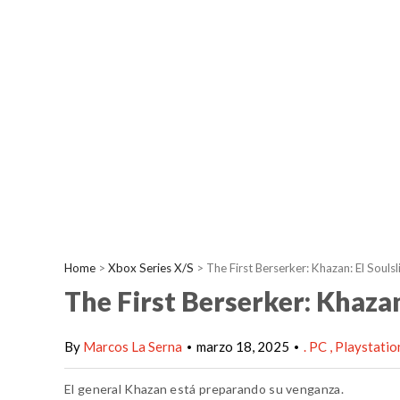
Home
>
Xbox Series X/S
>
The First Berserker: Khazan: El Souls
The First Berserker: Khazan
By
Marcos La Serna
marzo 18, 2025
. PC
Playstatio
•
•
El general Khazan está preparando su venganza.