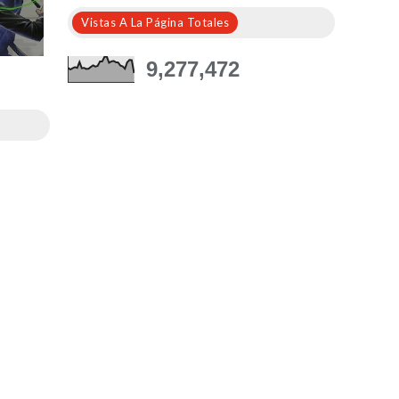
Vistas A La Página Totales
9,277,472