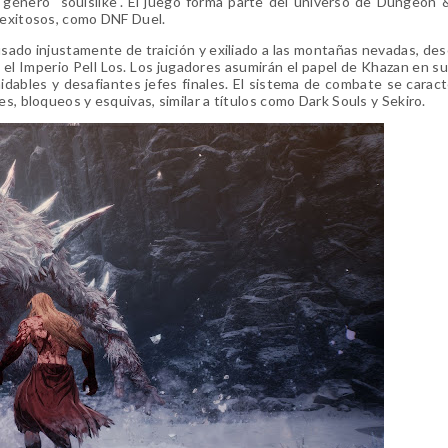
l género "soulslike". El juego forma parte del universo de Dungeon 
s exitosos, como DNF Duel.
usado injustamente de traición y exiliado a las montañas nevadas, de
el Imperio Pell Los. Los jugadores asumirán el papel de Khazan en su
dables y desafiantes jefes finales. El sistema de combate se caract
es, bloqueos y esquivas, similar a títulos como Dark Souls y Sekiro.