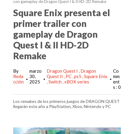
con gameplay de Dragon Quest I & II HD-2D Remake
Square Enix presenta el
primer trailer con
gameplay de Dragon
Quest I & II HD-2D
Remake
By
marzo
Dragon Quest I
Dragon
Co
Reda
30,
Quest II
PC
ps5
Square Enix
mm
•
•
•
cción
2025
Switch
xBOX series
ent
s : 0
Los remakes de los primeros juegos de DRAGON QUEST
llegarán este año a PlayStation, Xbox, Nintendo y PC