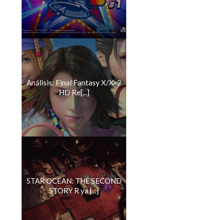
Análisis: Final Fantasy X/X-2
HD Re[...]
STAR OCEAN: THE SECOND
STORY R ya [...]