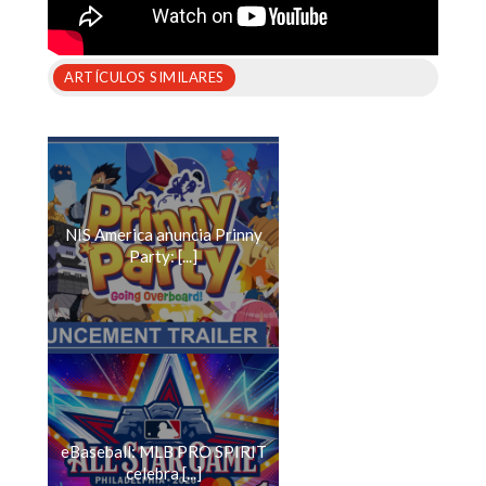
ARTÍCULOS SIMILARES
NIS America anuncia Prinny
Party: [...]
eBaseball: MLB PRO SPIRIT
celebra [...]