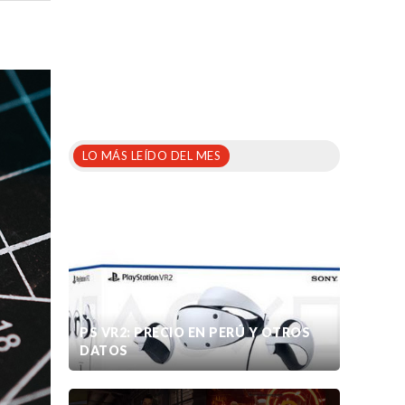
LO MÁS LEÍDO DEL MES
PS VR2: PRECIO EN PERÚ Y OTROS
DATOS