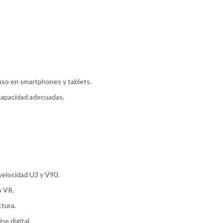
uso en smartphones y tablets.
 capacidad adecuadas.
velocidad U3 y V90.
o VR.
tura.
e digital.