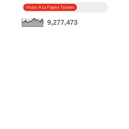
Vistas A La Página Totales
9,277,473