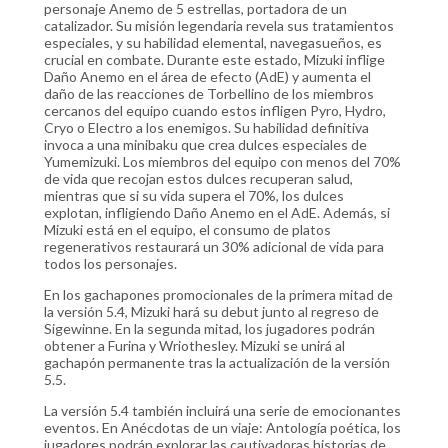
personaje Anemo de 5 estrellas, portadora de un
catalizador. Su misión legendaria revela sus tratamientos
especiales, y su habilidad elemental, navegasueños, es
crucial en combate. Durante este estado, Mizuki inflige
Daño Anemo en el área de efecto (AdE) y aumenta el
daño de las reacciones de Torbellino de los miembros
cercanos del equipo cuando estos infligen Pyro, Hydro,
Cryo o Electro a los enemigos. Su habilidad definitiva
invoca a una minibaku que crea dulces especiales de
Yumemizuki. Los miembros del equipo con menos del 70%
de vida que recojan estos dulces recuperan salud,
mientras que si su vida supera el 70%, los dulces
explotan, infligiendo Daño Anemo en el AdE. Además, si
Mizuki está en el equipo, el consumo de platos
regenerativos restaurará un 30% adicional de vida para
todos los personajes.
En los gachapones promocionales de la primera mitad de
la versión 5.4, Mizuki hará su debut junto al regreso de
Sigewinne. En la segunda mitad, los jugadores podrán
obtener a Furina y Wriothesley. Mizuki se unirá al
gachapón permanente tras la actualización de la versión
5.5.
La versión 5.4 también incluirá una serie de emocionantes
eventos. En Anécdotas de un viaje: Antología poética, los
jugadores podrán explorar las cautivadoras historias de