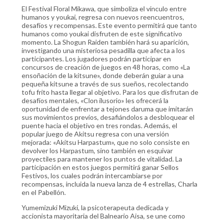
El Festival Floral Mikawa, que simboliza el vínculo entre
humanos y youkai, regresa con nuevos reencuentros,
desafíos y recompensas. Este evento permitirá que tanto
humanos como youkai disfruten de este significativo
momento. La Shogun Raiden también hará su aparición,
investigando una misteriosa pesadilla que afecta a los
participantes. Los jugadores podrán participar en
concursos de creación de juegos en 48 horas, como «La
ensoñación de la kitsune», donde deberán guiar a una
pequeña kitsune a través de sus sueños, recolectando
tofu frito hasta llegar al objetivo. Para los que disfrutan de
desafíos mentales, «Clon ilusorio» les ofrecerá la
oportunidad de enfrentar a tejones daruma que imitarán
sus movimientos previos, desafiándolos a desbloquear el
puente hacia el objetivo en tres rondas. Además, el
popular juego de Akitsu regresa con una versión
mejorada: «Akitsu Harpastum», que no solo consiste en
devolver los Harpastum, sino también en esquivar
proyectiles para mantener los puntos de vitalidad. La
participación en estos juegos permitirá ganar Sellos
Festivos, los cuales podrán intercambiarse por
recompensas, incluida la nueva lanza de 4 estrellas, Charla
en el Pabellón.
Yumemizuki Mizuki, la psicoterapeuta dedicada y
accionista mayoritaria del Balneario Aisa, se une como