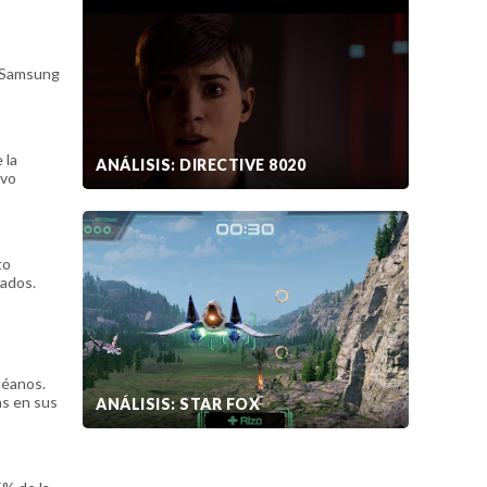
e Samsung
 la
ANÁLISIS: DIRECTIVE 8020
ivo
to
sados.
céanos.
as en sus
ANÁLISIS: STAR FOX