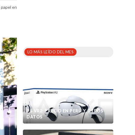
 papel en
LO MÁS LEÍDO DEL MES
PS VR2: PRECIO EN PERÚ Y OTROS
DATOS