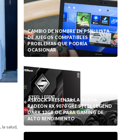
CAMBIO DE NOMBRE EN PSN: LISTA
DE JUEGOS COMPATIBLES Y
PROBLEMAS QUE PODRÍA
OCASIONAR
ASROCK PRESENTA LA NUEVA
RADEON RX 9070 GRE STEEL LEGEND
DARK 12GB OC PARA GAMING DE
ALTO RENDIMIENTO
 la salud,