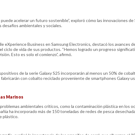
il puede acelerar un futuro sostenible”, exploró cómo las innovaciones d
s desafíos ambientales y sociales.
bile eXperience Business en Samsung Electronics, destacó los avances de
el ciclo de vida de sus productos. “Hemos logrado un progreso significat
sión. Esto es solo el comienzo”, afirmó.
ispositivos de la serie Galaxy S25 incorporarán al menos un 50% de cobal
se fabricarán con cobalto reciclado proveniente de smartphones Galaxy u
mas Marinos
problemas ambientales críticos, como la contaminación plástica en los o
mpañía ha incorporado más de 150 toneladas de redes de pesca desechad
 plástico.