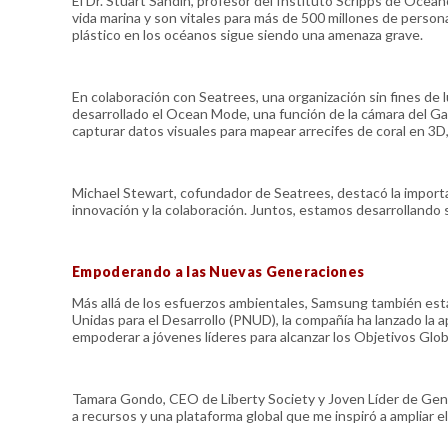
El Dr. Stuart Sandin, profesor del Instituto Scripps de Oceano
vida marina y son vitales para más de 500 millones de person
plástico en los océanos sigue siendo una amenaza grave.
En colaboración con Seatrees, una organización sin fines de
desarrollado el Ocean Mode, una función de la cámara del Gal
capturar datos visuales para mapear arrecifes de coral en 3
Michael Stewart, cofundador de Seatrees, destacó la impor
innovación y la colaboración. Juntos, estamos desarrollando s
Empoderando a las Nuevas Generaciones
Más allá de los esfuerzos ambientales, Samsung también está
Unidas para el Desarrollo (PNUD), la compañía ha lanzado la 
empoderar a jóvenes líderes para alcanzar los Objetivos Glo
Tamara Gondo, CEO de Liberty Society y Joven Líder de Gen
a recursos y una plataforma global que me inspiró a ampliar e