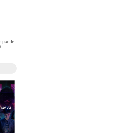
én puede
á
 nueva