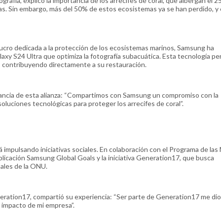
grafía, explicó la importancia de los arrecifes de coral, que albergan el 2
as. Sin embargo, más del 50% de estos ecosistemas ya se han perdido, y 
 lucro dedicada a la protección de los ecosistemas marinos, Samsung ha
axy S24 Ultra que optimiza la fotografía subacuática. Esta tecnología pe
D, contribuyendo directamente a su restauración.
tancia de esta alianza: “Compartimos con Samsung un compromiso con la
oluciones tecnológicas para proteger los arrecifes de coral”.
 impulsando iniciativas sociales. En colaboración con el Programa de las
aplicación Samsung Global Goals y la iniciativa Generation17, que busca
bales de la ONU.
eration17, compartió su experiencia: “Ser parte de Generation17 me di
l impacto de mi empresa”.