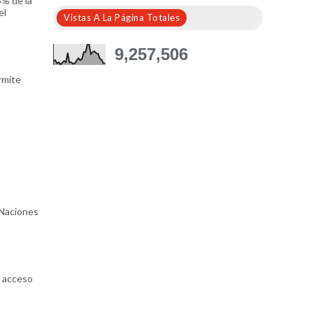
5% de la
el
Vistas A La Página Totales
9,257,506
rmite
 Naciones
o acceso