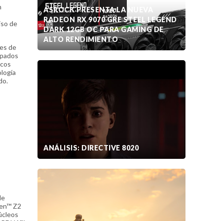
n
ASROCK PRESENTA LA NUEVA
RADEON RX 9070 GRE STEEL LEGEND
iso de
DARK 12GB OC PARA GAMING DE
ALTO RENDIMIENTO
res de
ipados
icos
logía
do.
ANÁLISIS: DIRECTIVE 8020
de
yzen™ Z2
úcleos