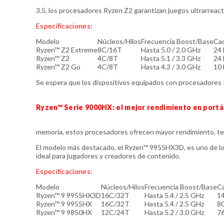
3.5, los procesadores Ryzen Z2 garantizan juegos ultrarreact
Especificaciones:
Modelo
Núcleos/Hilos
Frecuencia Boost/Base
Cac
Ryzen™ Z2 Extreme
8C/16T
Hasta 5.0 / 2.0 GHz
24
Ryzen™ Z2
4C/8T
Hasta 5.1 / 3.3 GHz
24
Ryzen™ Z2 Go
4C/8T
Hasta 4.3 / 3.0 GHz
10
Se espera que los dispositivos equipados con procesadores 
Ryzen™ Serie 9000HX: el mejor rendimiento en portá
memoria, estos procesadores ofrecen mayor rendimiento, te
El modelo más destacado, el Ryzen™ 9955HX3D, es uno de los
ideal para jugadores y creadores de contenido.
Especificaciones:
Modelo
Núcleos/Hilos
Frecuencia Boost/Base
Ca
Ryzen™ 9 9955HX3D
16C/32T
Hasta 5.4 / 2.5 GHz
1
Ryzen™ 9 9955HX
16C/32T
Hasta 5.4 / 2.5 GHz
8
Ryzen™ 9 9850HX
12C/24T
Hasta 5.2 / 3.0 GHz
7