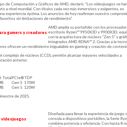
upo de Computación y Gráficos de AMD, declaró: "Los videojuegos se ha
to a nivel mundial. Con títulos cada vez más inmersivos y exigentes, es
na experiencia óptima. Los anuncios de hoy reafirman nuestro comprom
favoritos sin limitaciones de rendimiento".
AMD amplía su portafolio con los procesado
escritorio Ryzen™ 9950X3D y 9900X3D, equ
ara gamers y creadores
con la arquitectura de núcleos "Zen 5" y gráf
integrados AMD RDNA™ 2. Gracias a la tecno
s ofrecen un rendimiento inigualable en gaming y creación de conteni
el complejo de núcleos (CCD), permite alcanzar mayores velocidades a
ación anterior.
 Total
PCIe®
TDP
MB
Gen 5
170W
MB
Gen 5
120W
rimestre de 2025.
Diseñada para llevar la experiencia de juego 
consola a dispositivos portátiles, la Serie R
a videojuegos
combina potencia y eficiencia. Con hasta 8 n