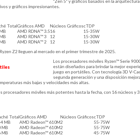
"Zen 5" y gráficos basados en la arquitectu
ivos y gráficos impresionantes.
hé Total
Gráficos AMD
Núcleos Gráficos
cTDP
 MB
AMD RDNA™ 3.5
16
15-35W
 MB
AMD RDNA™ 3
12
15-30W
 MB
AMD RDNA™ 2
12
15-30W
Ryzen Z2 lleguen al mercado en el primer trimestre de 2025.
Los procesadores móviles Ryzen™ Serie 90
están diseñados para brindar la mejor experi
tiles
juego en portátiles. Con tecnología 3D V-C
segunda generación y una disposición mejora
mperaturas más bajas y velocidades más altas.
 procesadores móviles más potentes hasta la fecha, con 16 núcleos y 32
ché Total
Gráficos AMD
Núcleos Gráficos
cTDP
44 MB
AMD Radeon™ 610M
2
55-75W
0 MB
AMD Radeon™ 610M
2
55-75W
6 MB
AMD Radeon™ 610M
2
45-75W