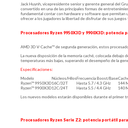
Jack Huynh, vicepresidente senior y gerente general del Gr
convertido en una de las principales formas de entretenimien
fundamental contar con hardware y software que permitan u
ofrecer a los jugadores la libertad de disfrutar de sus juegos 
Procesadores Ryzen 9950X3D y 9900X3D: potencia p
AMD 3D V-Cache™ de segunda generación, estos procesadore
La nueva disposición de la memoria caché, colocada debajo d
temperaturas más bajas, superando el desempeño de la gener
Especificaciones:
Modelo
Núcleos/Hilos
Frecuencia Boost/Base
Caché
Ryzen™ 9950X3D
16C/32T
Hasta 5.7 / 4.3 GHz
144 
Ryzen™ 9900X3D
12C/24T
Hasta 5.5 / 4.4 GHz
140 
Los nuevos modelos estarán disponibles durante el primer t
Procesadores Ryzen Serie Z2: potencia portátil par