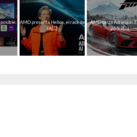
 posible:
AMD presenta Helios, el rack de
AMD lanza Adrenalin E
IA[...]
26.5.2[...]