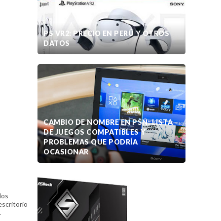
PS VR2: PRECIO EN PERÚ Y OTROS
DATOS
CAMBIO DE NOMBRE EN PSN: LISTA
DE JUEGOS COMPATIBLES Y
PROBLEMAS QUE PODRÍA
OCASIONAR
los
scritorio
.