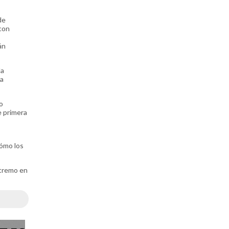
de
con
án
la
ra
o
e primera
cómo los
xtremo en