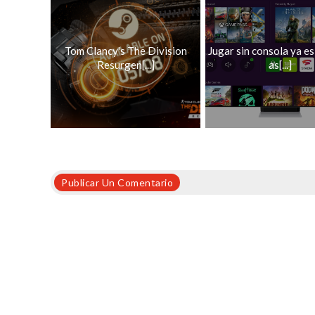
Tom Clancy's The Division
Jugar sin consola ya es
Resurgen[...]
as[...]
Publicar Un Comentario