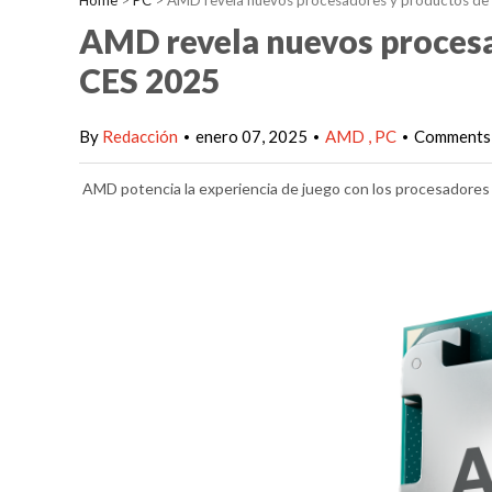
Home
>
PC
>
AMD revela nuevos procesadores y productos de
AMD revela nuevos procesa
CES 2025
By
Redacción
enero 07, 2025
AMD
PC
Comments 
•
•
•
AMD potencia la experiencia de juego con los procesadores