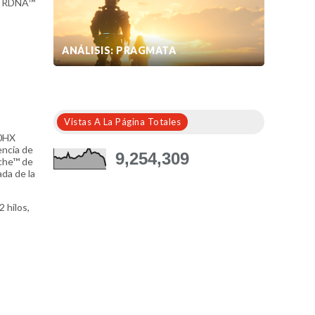
ra RDNA™
ANÁLISIS: PRAGMATA
Vistas A La Página Totales
00HX
encia de
9,254,309
ache™ de
da de la
 hilos,