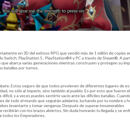
tamente en 3D del exitoso RPG que vendió más de 1 millón de copias e
o Switch, PlayStation 5 , PlayStation®4 y PC a través de Steam®. A part
 que abarca varias generaciones mientras construyen y protegen su imp
s batallas por turnos.
ate. Estoy seguro de que todos provienen de diferentes lugares de est
ad, no sólo al Imperio, sino también al pueblo. Es por esto que fueron e
ifícil, y a veces puedes sentirte vacío ante las difíciles batallas. Cuand
es de todo el mundo que seguirán adelante, luchando por tu nombre y ho
debes levantarte y tomar venganza. Después de superar innumerables
 recibirán con los brazos abiertos. Sin duda honrarán tu llegada y se en
 a todos los Emperadores.