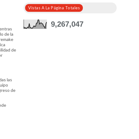
Vistas A La Página Totales
9,267,047
ientras
lo de la
 remake
ica
ilidad de
er
das las
quipo
ogreso de
uede