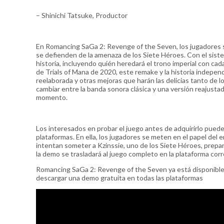
– Shinichi Tatsuke, Productor
En Romancing SaGa 2: Revenge of the Seven, los jugadores 
se defienden de la amenaza de los Siete Héroes. Con el sistem
historia, incluyendo quién heredará el trono imperial con ca
de Trials of Mana de 2020, este remake y la historia indepe
reelaborada y otras mejoras que harán las delicias tanto de l
cambiar entre la banda sonora clásica y una versión reajusta
momento.
Los interesados en probar el juego antes de adquirirlo pue
plataformas. En ella, los jugadores se meten en el papel del 
intentan someter a Kzinssie, uno de los Siete Héroes, prepara
la demo se trasladará al juego completo en la plataforma cor
Romancing SaGa 2: Revenge of the Seven ya está disponible
descargar una demo gratuita en todas las plataformas