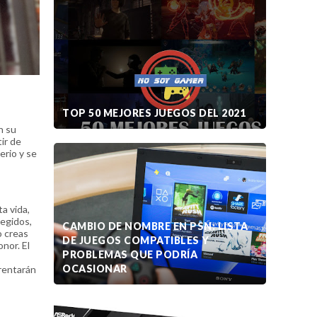
TOP 50 MEJORES JUEGOS DEL 2021
n su
ir de
erio y se
a vida,
legidos,
CAMBIO DE NOMBRE EN PSN: LISTA
o creas
DE JUEGOS COMPATIBLES Y
nor. El
PROBLEMAS QUE PODRÍA
OCASIONAR
frentarán