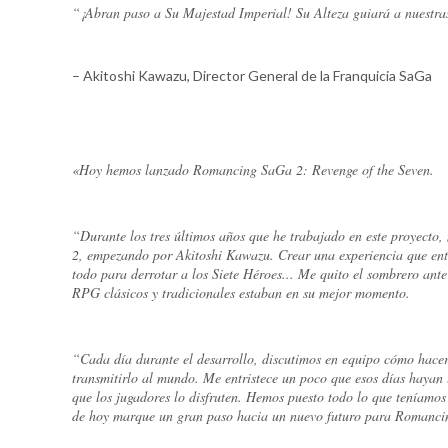
“¡Abran paso a Su Majestad Imperial! Su Alteza guiará a nuestras 
– Akitoshi Kawazu, Director General de la Franquicia SaGa
«Hoy hemos lanzado Romancing SaGa 2: Revenge of the Seven.
“Durante los tres últimos años que he trabajado en este proyect
2, empezando por Akitoshi Kawazu. Crear una experiencia que entre
todo para derrotar a los Siete Héroes... Me quito el sombrero ante
RPG clásicos y tradicionales estaban en su mejor momento.
“Cada día durante el desarrollo, discutimos en equipo cómo hace
transmitirlo al mundo. Me entristece un poco que esos días hayan
que los jugadores lo disfruten. Hemos puesto todo lo que teníamos 
de hoy marque un gran paso hacia un nuevo futuro para Romanc