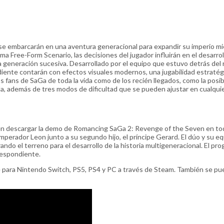
se embarcarán en una aventura generacional para expandir su imperio m
a Free-Form Scenario, las decisiones del jugador influirán en el desarrol
da generación sucesiva. Desarrollado por el equipo que estuvo detrás del
ndiente contarán con efectos visuales modernos, una jugabilidad estratég
os fans de SaGa de toda la vida como de los recién llegados, como la posib
da, además de tres modos de dificultad que se pueden ajustar en cualqui
den descargar la demo de Romancing SaGa 2: Revenge of the Seven en to
emperador Leon junto a su segundo hijo, el príncipe Gerard. El dúo y su e
ndo el terreno para el desarrollo de la historia multigeneracional. El pr
respondiente.
 para Nintendo Switch, PS5, PS4 y PC a través de Steam. También se p