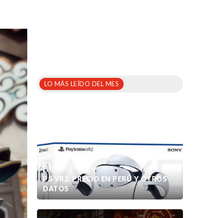
LO MÁS LEÍDO DEL MES
PS VR2: PRECIO EN PERÚ Y OTROS
DATOS