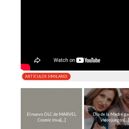
ARTÍCULOS SIMILARES
El nuevo DLC de MARVEL
Día de la Madre ga
Cosmic Inva[...]
videojuegos[...