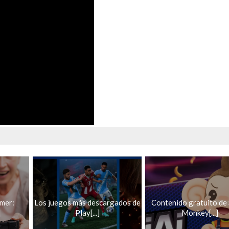
mer:
Los juegos más descargados de
Contenido gratuito de
]
Play[...]
Monkey[...]