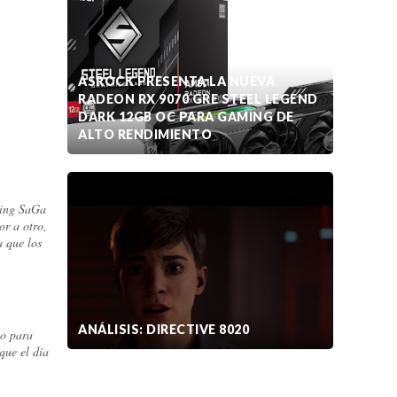
ASROCK PRESENTA LA NUEVA
RADEON RX 9070 GRE STEEL LEGEND
DARK 12GB OC PARA GAMING DE
ALTO RENDIMIENTO
cing SaGa
or a otro,
a que los
ANÁLISIS: DIRECTIVE 8020
to para
que el día