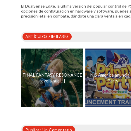
El DualSense Edge, la última versión del popular control de P
opciones de configuración en hardware y software, puedes aju
precisión letal en combate, dándote una clara ventaja en cad
ARTÍCULOS SIMILARES
FINAL FANTASY RESONANCE
NIS America anuncia 
revela nue[...]
Party: [...]
Publicar Un Comentario