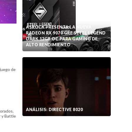
ASROCK PRESENTA LA NUEVA
RADEON RX 9070 GRE STEEL LEGEND
DARK 12GB OC PARA GAMING DE
ALTO RENDIMIENTO
 juego de
ANÁLISIS: DIRECTIVE 8020
jorados.
 y Battle