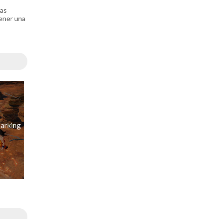
sas
tener una
parking