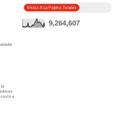
Vistas A La Página Totales
9,264,607
 amplia
 la
gadores
 costo a