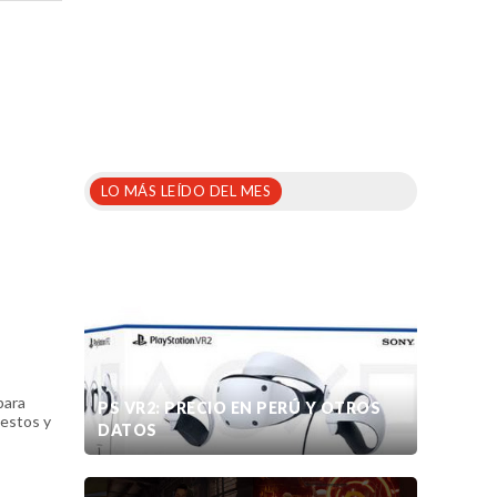
LO MÁS LEÍDO DEL MES
para
PS VR2: PRECIO EN PERÚ Y OTROS
estos y
DATOS