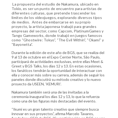
La propuesta del estudio de Nakamura, ubicado en
Tokio, es ser un punto de encuentro para artistas de
diferentes culturas, que pretende trascender los
límites de los videojuegos, explorando diversos tipos
de medios. Antes de embarcarse en su propio
proyecto, la artista japonesa trabajó para grandes
empresas del sector, como Capcom, PlatinumGames y
Tango Gameworks, donde trabajó en juegos famosos
como “Ghostwire: Tokyo”, “The Evil Within”, “Okami” y
“Bayonetta”.
Durante la edición de este año de BGS, que se realiza del
9 al 13 de octubre en el Expo Center Norte, São Paulo,
participará de actividades exclusivas, entre ellas Meet &
Greet y BGS Talks, los días 12 y 13. En estas ocasiones,
los fanáticos tendrán la oportunidad de interactuar con
ella y conocer más sobre su carrera, además de seguir los
paneles donde discutirá su método creativo y lo nuevo
proyecto da USEEN, ‘KEMURI’.
Nakamura también será una de las invitadas a la
ceremonia inaugural los días 12 y 13, lo que la refuerza
como una de las figuras más destacadas del evento.
“Ikumi es un gran talento creativo que siempre busca
innovar en sus proyectos”, afirma Marcelo Tavares,