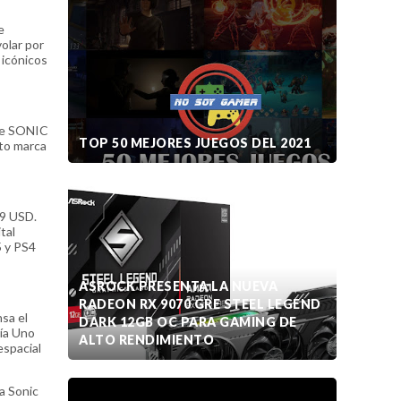
e
olar por
 icónicos
 de SONIC
TOP 50 MEJORES JUEGOS DEL 2021
to marca
99 USD.
tal
5 y PS4
ASROCK PRESENTA LA NUEVA
RADEON RX 9070 GRE STEEL LEGEND
sa el
DARK 12GB OC PARA GAMING DE
Día Uno
ALTO RENDIMIENTO
espacial
a Sonic