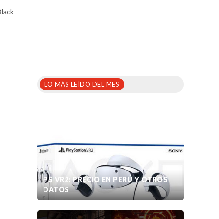
Black
LO MÁS LEÍDO DEL MES
PS VR2: PRECIO EN PERÚ Y OTROS
DATOS