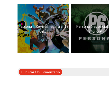
Persona 4 Revival llegará el 18
Persona 6 es oficial:
de[...]
anuncia[...]
Publicar Un Comentario