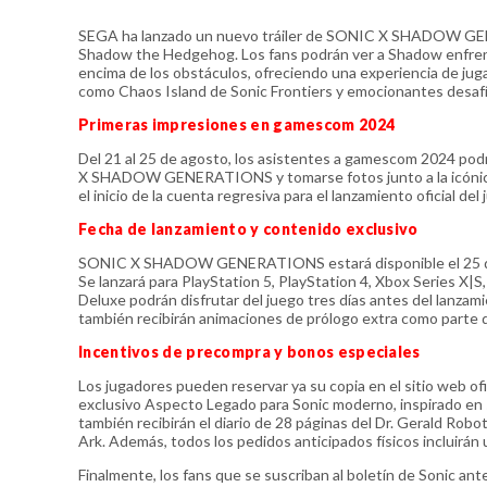
SEGA ha lanzado un nuevo tráiler de SONIC X SHADOW GEN
Shadow the Hedgehog. Los fans podrán ver a Shadow enfrenta
encima de los obstáculos, ofreciendo una experiencia de jugab
como Chaos Island de Sonic Frontiers y emocionantes desafí
Primeras impresiones en gamescom 2024
Del 21 al 25 de agosto, los asistentes a gamescom 2024 podr
X SHADOW GENERATIONS y tomarse fotos junto a la icónica 
el inicio de la cuenta regresiva para el lanzamiento oficial del 
Fecha de lanzamiento y contenido exclusivo
SONIC X SHADOW GENERATIONS estará disponible el 25 de oct
Se lanzará para PlayStation 5, PlayStation 4, Xbox Series X|
Deluxe podrán disfrutar del juego tres días antes del lanzami
también recibirán animaciones de prólogo extra como parte d
Incentivos de precompra y bonos especiales
Los jugadores pueden reservar ya su copia en el sitio w
exclusivo Aspecto Legado para Sonic moderno, inspirado en s
también recibirán el diario de 28 páginas del Dr. Gerald Robo
Ark. Además, todos los pedidos anticipados físicos incluirán u
Finalmente, los fans que se suscriban al boletín de Sonic an