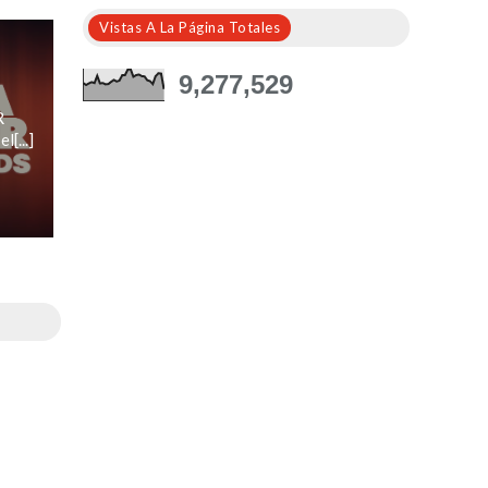
Vistas A La Página Totales
9,277,529
R
[...]