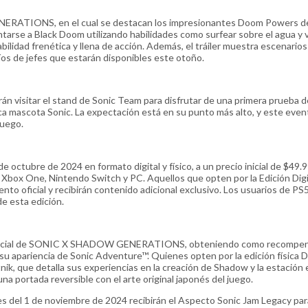
ERATIONS, en el cual se destacan los impresionantes Doom Powers d
rse a Black Doom utilizando habilidades como surfear sobre el agua y v
ilidad frenética y llena de acción. Además, el tráiler muestra escenarios
os de jefes que estarán disponibles este otoño.
án visitar el stand de Sonic Team para disfrutar de una primera prueba
mascota Sonic. La expectación está en su punto más alto, y este even
juego.
ubre de 2024 en formato digital y físico, a un precio inicial de $49.
S, Xbox One, Nintendo Switch y PC. Aquellos que opten por la Edición Digi
ento oficial y recibirán contenido adicional exclusivo. Los usuarios de PS
e esta edición.
eb oficial de SONIC X SHADOW GENERATIONS, obteniendo como recompen
u apariencia de Sonic Adventure™. Quienes opten por la edición física 
tnik, que detalla sus experiencias en la creación de Shadow y la estación 
na portada reversible con el arte original japonés del juego.
tes del 1 de noviembre de 2024 recibirán el Aspecto Sonic Jam Legacy par