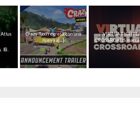
 Atlus
Crazy Taxi regresa con una
VIRTUA FIGHTE
nueva a[...]
CROSSROADS marca el