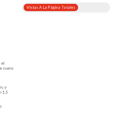
Vistas A La Página Totales
 el
de cuero
n, y
n 1,5
o