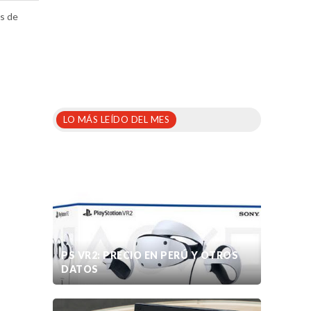
os de
LO MÁS LEÍDO DEL MES
PS VR2: PRECIO EN PERÚ Y OTROS
DATOS