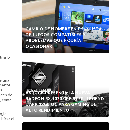
CAMBIO DE NOMBRE EN PSN: LISTA
DE JUEGOS COMPATIBLES Y
PROBLEMAS QUE PODRÍA
OCASIONAR
ria lo
ce una
amente
ia
ASROCK PRESENTA LA NUEVA
aces de
RADEON RX 9070 GRE STEEL LEGEND
e, como
DARK 12GB OC PARA GAMING DE
ALTO RENDIMIENTO
ogle
bicar el