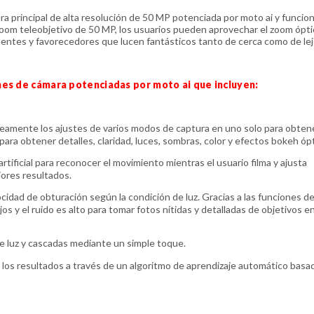
ra principal de alta resolución de 50 MP potenciada por moto ai y funcio
zoom teleobjetivo de 50 MP, los usuarios pueden aprovechar el zoom ópti
dentes y favorecedores que lucen fantásticos tanto de cerca como de le
nes de cámara potenciadas por moto ai que incluyen:
áneamente los ajustes de varios modos de captura en uno solo para obten
ara obtener detalles, claridad, luces, sombras, color y efectos bokeh óp
artificial para reconocer el movimiento mientras el usuario filma y ajusta
jores resultados.
dad de obturación según la condición de luz. Gracias a las funciones de
jos y el ruido es alto para tomar fotos nítidas y detalladas de objetivos e
de luz y cascadas mediante un simple toque.
r los resultados a través de un algoritmo de aprendizaje automático basa