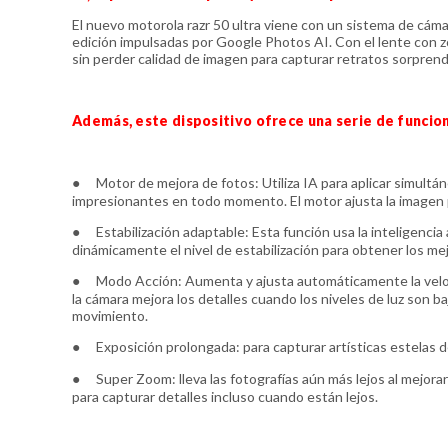
El nuevo motorola razr 50 ultra viene con un sistema de cáma
edición impulsadas por Google Photos AI. Con el lente con 
sin perder calidad de imagen para capturar retratos sorpren
Además, este dispositivo ofrece una serie de funcio
●
Motor de mejora de fotos: Utiliza IA para aplicar simult
impresionantes en todo momento. El motor ajusta la imagen p
●
Estabilización adaptable: Esta función usa la inteligencia 
dinámicamente el nivel de estabilización para obtener los me
●
Modo Acción: Aumenta y ajusta automáticamente la veloci
la cámara mejora los detalles cuando los niveles de luz son ba
movimiento.
●
Exposición prolongada: para capturar artísticas estelas 
●
Super Zoom: lleva las fotografías aún más lejos al mejora
para capturar detalles incluso cuando están lejos.