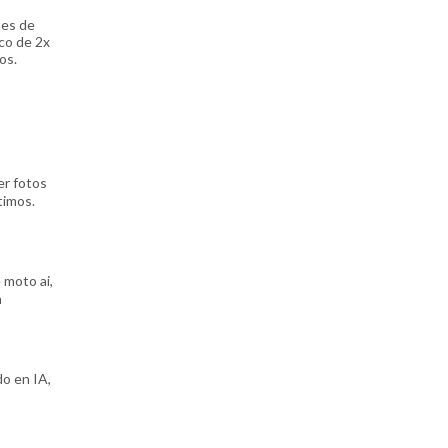
nes de
co de 2x
jos.
er fotos
timos.
 moto ai,
n
do en IA,