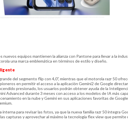
Los nuevos equipos mantienen la alianza con Pantone para llevar a la indust
torola una marca emblemática en términos de estilo y diseño.
eligente
 grande del segmento flip con 4,0", mientras que el motorola razr 50 ofre
 pioneros en permitir el acceso a la aplicación Gemini2 de Google direct
cendido presionado, los usuarios podrán obtener ayuda de la Inteligenc
n Gemini Advanced durante 3 meses con acceso a los modelos de IA más cap
acenamiento en la nube y Gemini en sus aplicaciones favoritas de Googl
remium.
 interna para revisar las fotos, ya que la nueva familia razr 50 integra Go
las capturas y aprovechar al máximo la tecnología flex view que permite u
.