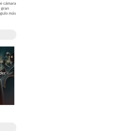
de cámara
a gran
ngulo más
der -