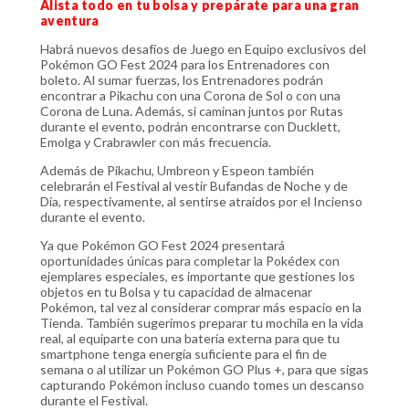
Alista todo en tu bolsa y prepárate para una gran
aventura
Habrá nuevos desafíos de Juego en Equipo exclusivos del
Pokémon GO Fest 2024 para los Entrenadores con
boleto. Al sumar fuerzas, los Entrenadores podrán
encontrar a Pikachu con una Corona de Sol o con una
Corona de Luna. Además, si caminan juntos por Rutas
durante el evento, podrán encontrarse con Ducklett,
Emolga y Crabrawler con más frecuencia.
Además de Pikachu, Umbreon y Espeon también
celebrarán el Festival al vestir Bufandas de Noche y de
Día, respectivamente, al sentirse atraídos por el Incienso
durante el evento.
Ya que Pokémon GO Fest 2024 presentará
oportunidades únicas para completar la Pokédex con
ejemplares especiales, es importante que gestiones los
objetos en tu Bolsa y tu capacidad de almacenar
Pokémon, tal vez al considerar comprar más espacio en la
Tienda. También sugerimos preparar tu mochila en la vida
real, al equiparte con una batería externa para que tu
smartphone tenga energía suficiente para el fin de
semana o al utilizar un Pokémon GO Plus +, para que sigas
capturando Pokémon incluso cuando tomes un descanso
durante el Festival.