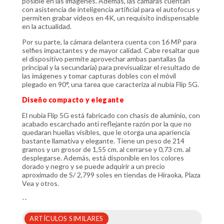
posible en las imágenes. Además, las cámaras cuentan
con asistencia de inteligencia artificial para el autofocus y
permiten grabar videos en 4K, un requisito indispensable
en la actualidad.
Por su parte, la cámara delantera cuenta con 16 MP para
selfies impactantes y de mayor calidad. Cabe resaltar que
el dispositivo permite aprovechar ambas pantallas (la
principal y la secundaria) para previsualizar el resultado de
las imágenes y tomar capturas dobles con el móvil
plegado en 90°, una tarea que caracteriza al nubia Flip 5G.
Diseño compacto y elegante
El nubia Flip 5G está fabricado con chasis de aluminio, con
acabado escarchado anti reflejante razón por la que no
quedaran huellas visibles, que le otorga una apariencia
bastante llamativa y elegante. Tiene un peso de 214
gramos y un grosor de 1,55 cm. al cerrarse y 0,73 cm. al
desplegarse. Además, está disponible en los colores
dorado y negro y se puede adquirir a un precio
aproximado de S/ 2,799 soles en tiendas de Hiraoka, Plaza
Vea y otros.
--
ARTÍCULOS SIMILARES