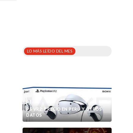
LO MÁS LEÍDO DEL MES
PS VR2: PRECIO EN PERÚ Y OTROS
DATOS