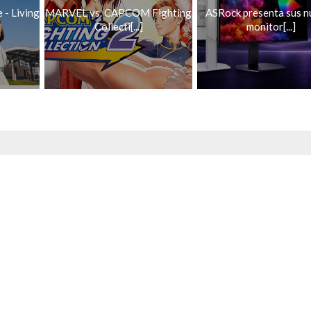
 - Living
MARVEL vs. CAPCOM Fighting
ASRock presenta sus 
Collecti[...]
monitor[...]