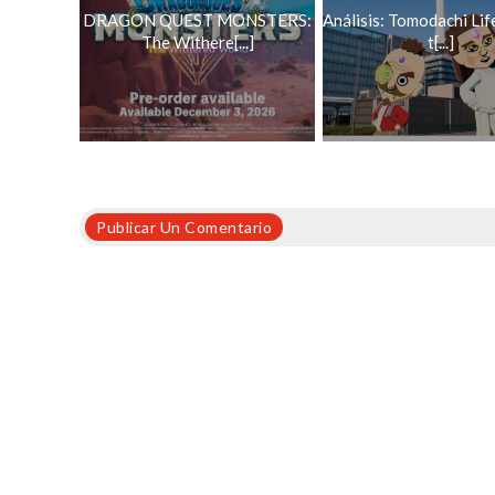
DRAGON QUEST MONSTERS:
Análisis: Tomodachi Life
The Withere[...]
t[...]
Publicar Un Comentario