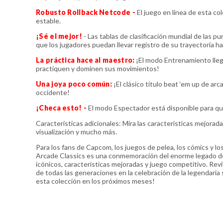
Robusto Rollback Netcode -
El juego en línea de esta co
estable.
¡Sé el mejor!
- Las tablas de clasificación mundial de las p
que los jugadores puedan llevar registro de su trayectoria ha
La práctica hace al maestro:
¡El modo Entrenamiento llega
practiquen y dominen sus movimientos!
Una joya poco común:
¡El clásico título beat ‘em up de a
occidente!
¡Checa esto! -
El modo Espectador está disponible para que
Características adicionales: Mira las características mejorada
visualización y mucho más.
Para los fans de Capcom, los juegos de pelea, los cómics y
Arcade Classics es una conmemoración del enorme legado de 
icónicos, características mejoradas y juego competitivo. Revi
de todas las generaciones en la celebración de la legendari
esta colección en los próximos meses!