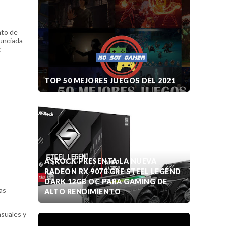
nto de
unciada
:
TOP 50 MEJORES JUEGOS DEL 2021
ASROCK PRESENTA LA NUEVA
RADEON RX 9070 GRE STEEL LEGEND
DARK 12GB OC PARA GAMING DE
as
ALTO RENDIMIENTO
asuales y