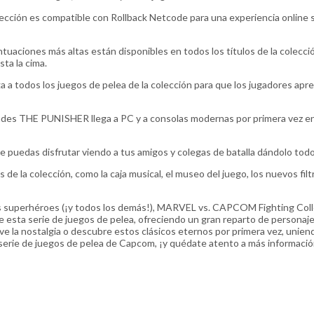
lección es compatible con Rollback Netcode para una experiencia online s
untuaciones más altas están disponibles en todos los títulos de la colecci
sta la cima.
 a todos los juegos de pelea de la colección para que los jugadores apr
rcades THE PUNISHER llega a PC y a consolas modernas por primera vez e
 puedas disfrutar viendo a tus amigos y colegas de batalla dándolo todo
s de la colección, como la caja musical, el museo del juego, los nuevos fil
 los superhéroes (¡y todos los demás!), MARVEL vs. CAPCOM Fighting Coll
esta serie de juegos de pelea, ofreciendo un gran reparto de personaj
ve la nostalgia o descubre estos clásicos eternos por primera vez, unien
a serie de juegos de pelea de Capcom, ¡y quédate atento a más informaci