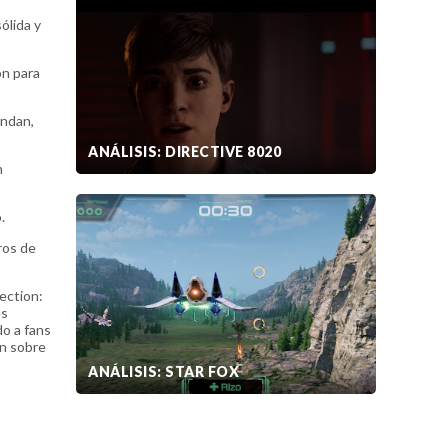
ólida y
ón para
endan,
ANÁLISIS: DIRECTIVE 8020
n
.
tros de
ection:
es
do a fans
ón sobre
ANÁLISIS: STAR FOX