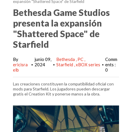
expansión "Shattered Space" de Starfield
Bethesda Game Studios
presenta la expansión
"Shattered Space" de
Starfield
By
junio 09,
Bethesda
PC
Comm
ericisra
2024
Starfield
xBOX series
ents :
•
•
•
elb
0
Las creaciones constituyen la compatibilidad oficial con
mods para Starfield. Los jugadores pueden descargar
gratis el Creation Kit y ponerse manos a la obra.