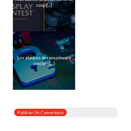
cospl[...]
Los ataques de ransomware
creciero[...]
Publicar Un Comentario