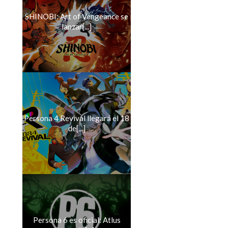
SHINOBI: Art of Vengeance se
lanzar[...]
Persona 4 Revival llegará el 18
de[...]
Persona 6 es oficial: Atlus