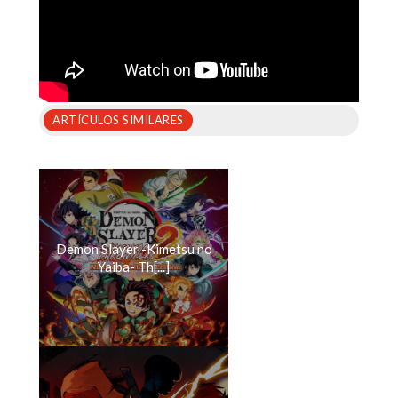
ARTÍCULOS SIMILARES
Demon Slayer -Kimetsu no
Yaiba- Th[...]