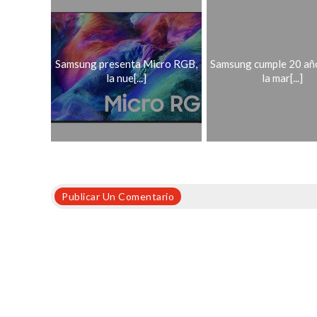
Samsung presenta Micro RGB,
Samsung cumple 20 añ
la nue[...]
la mar[...]
Publicar Un Comentario