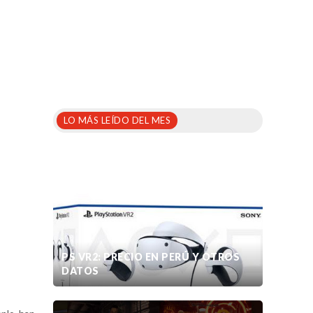
LO MÁS LEÍDO DEL MES
PS VR2: PRECIO EN PERÚ Y OTROS
DATOS