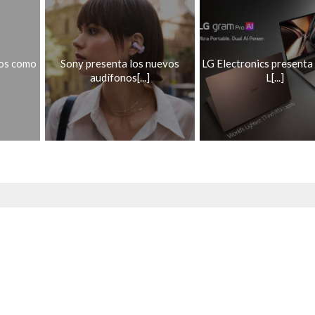
os como
Sony presenta los nuevos
LG Electronics presenta 
audífonos[...]
L[...]