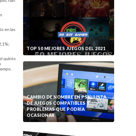
mplo, han
on
to en las
2,1%;
TOP 50 MEJORES JUEGOS DEL 2021
el quinto
n
tiempo.
CAMBIO DE NOMBRE EN PSN: LISTA
DE JUEGOS COMPATIBLES Y
PROBLEMAS QUE PODRÍA
OCASIONAR