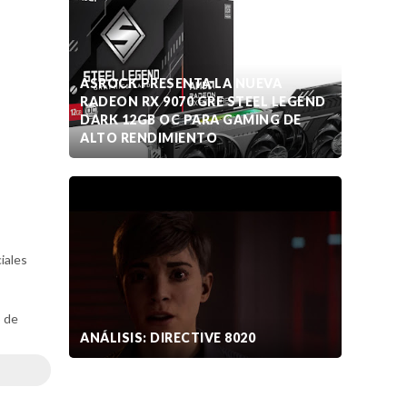
ASROCK PRESENTA LA NUEVA
RADEON RX 9070 GRE STEEL LEGEND
DARK 12GB OC PARA GAMING DE
ALTO RENDIMIENTO
iales
s
o de
ANÁLISIS: DIRECTIVE 8020