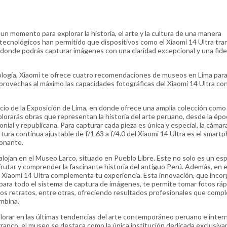
un momento para explorar la historia, el arte y la cultura de una manera
 tecnológicos han permitido que dispositivos como el Xiaomi 14 Ultra tr
n donde podrás capturar imágenes con una claridad excepcional y una fide
ecnología, Xiaomi te ofrece cuatro recomendaciones de museos en Lima par
provechas al máximo las capacidades fotográficas del Xiaomi 14 Ultra co
acio de la Exposición de Lima, en donde ofrece una amplia colección como
orarás obras que representan la historia del arte peruano, desde la épo
lonial y republicana. Para capturar cada pieza es única y especial, la cámar
rtura continua ajustable de f/1.63 a f/4.0 del Xiaomi 14 Ultra es el smart
ionante.
alojan en el Museo Larco, situado en Pueblo Libre. Este no solo es un es
frutar y comprender la fascinante historia del antiguo Perú. Además, en 
l Xiaomi 14 Ultra complementa tu experiencia. Esta innovación, que inco
) para todo el sistema de captura de imágenes, te permite tomar fotos ráp
r los retratos, entre otras, ofreciendo resultados profesionales que com
ombina.
lorar en las últimas tendencias del arte contemporáneo peruano e intern
arranco, el museo se destaca como la única institución dedicada exclusiv