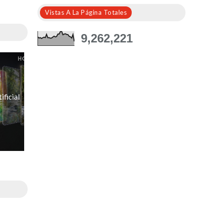
Vistas A La Página Totales
9,262,221
ificial