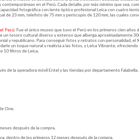
icas contemporáneas en el Perú. Cada detalle, por más mínimo que sea, co
capacidad fotográfica con lente óptico profesional Leica con cuatro lente
ipal de 23 mm, telefoto de 75 mm y periscopio de 120 mm, las cuales conv
el Perú:
Fue el único museo que tuvo el Perú en los primeros cien años d
be un tesoro cultural diverso y extenso que alberga aproximadamente 30
nial y republicano. Para conseguir fotos y retratos con personalidad, el 
darle un toque natural y realista a las fotos, y Leica Vibrante, ofreciendo
 10 filtros de Leica.
avés de la operadora móvil Entel y las tiendas por departamento Falabella.
le One.
6 meses después de la compra.
obra, dentro de los primeros 12 meses después de la compra.