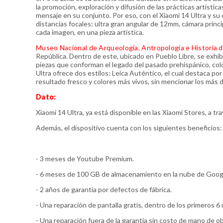
la promoción, exploración y difusión de las prácticas artíst
mensaje en su conjunto. Por eso, con el Xiaomi 14 Ultra y su 
distancias focales: ultra gran angular de 12mm, cámara princ
cada imagen, en una pieza artística.
Museo Nacional de Arqueología, Antropología e Historia d
República. Dentro de este, ubicado en Pueblo Libre, se exhi
piezas que conforman el legado del pasado prehispánico, colo
Ultra ofrece dos estilos: Leica Auténtico, el cual destaca por 
resultado fresco y colores más vivos, sin mencionar los más de
Dato:
Xiaomi 14 Ultra, ya está disponible en las Xiaomi Stores, a tr
Además, el dispositivo cuenta con los siguientes beneficios:
- 3 meses de Youtube Premium.
- 6 meses de 100 GB de almacenamiento en la nube de Goog
- 2 años de garantía por defectos de fábrica.
- Una reparación de pantalla gratis, dentro de los primeros 
- Una reparación fuera de la garantía sin costo de mano de 