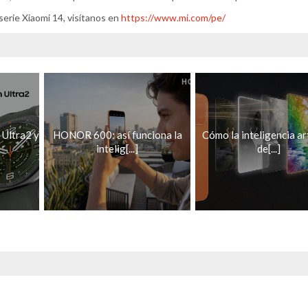
serie Xiaomi 14, visítanos en
https://www.mi.com/pe/
Ultra2 y
HONOR 600: así funciona la
Cómo la inteligencia art
intelig[...]
de[...]