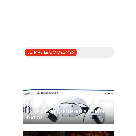
LO MÁS LEÍDO DEL MES
PS VR2: PRECIO EN PERÚ Y OTROS
DATOS