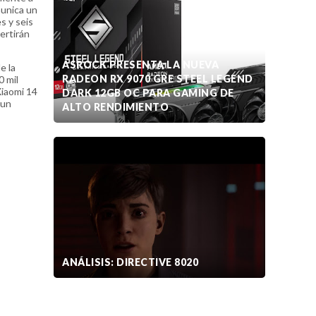
munica un
s y seis
ertirán
ASROCK PRESENTA LA NUEVA
e la
RADEON RX 9070 GRE STEEL LEGEND
0 mil
Xiaomi 14
DARK 12GB OC PARA GAMING DE
 un
ALTO RENDIMIENTO
ANÁLISIS: DIRECTIVE 8020