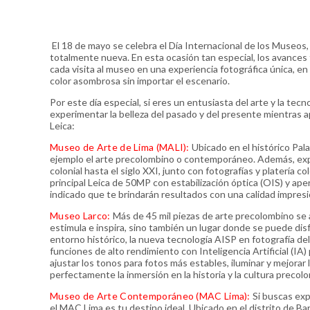
El 18 de mayo se celebra el Día Internacional de los Museos, 
totalmente nueva. En esta ocasión tan especial, los avances
cada visita al museo en una experiencia fotográfica única, e
color asombrosa sin importar el escenario.
Por este día especial, si eres un entusiasta del arte y la t
experimentar la belleza del pasado y del presente mientras a
Leica:
Museo de Arte de Lima (MALI):
Ubicado en el histórico Pal
ejemplo el arte precolombino o contemporáneo. Además, expl
colonial hasta el siglo XXI, junto con fotografías y platería co
principal Leica de 50MP con estabilización óptica (OIS) y ape
indicado que te brindarán resultados con una calidad impres
Museo Larco:
Más de 45 mil piezas de arte precolombino se 
estimula e inspira, sino también un lugar donde se puede dis
entorno histórico, la nueva tecnología AISP en fotografía de
funciones de alto rendimiento con Inteligencia Artificial (IA
ajustar los tonos para fotos más estables, iluminar y mejora
perfectamente la inmersión en la historia y la cultura precol
Museo de Arte Contemporáneo (MAC Lima):
Si buscas exp
el MAC Lima es tu destino ideal. Ubicado en el distrito de B