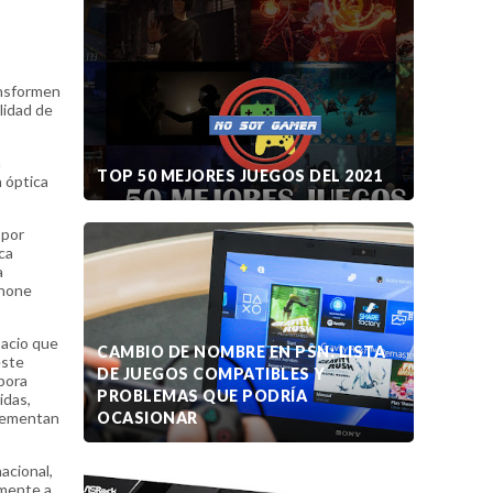
ansformen
lidad de
a
TOP 50 MEJORES JUEGOS DEL 2021
n óptica
 por
ca
a
phone
pacio que
CAMBIO DE NOMBRE EN PSN: LISTA
este
DE JUEGOS COMPATIBLES Y
rpora
PROBLEMAS QUE PODRÍA
idas,
plementan
OCASIONAR
acional,
amente a