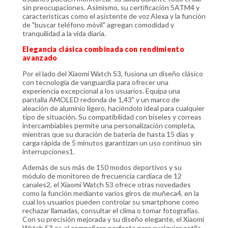
sin preocupaciones. Asimismo, su certificación 5ATM4 y
características como el asistente de voz Alexa y la función
de "buscar teléfono móvil" agregan comodidad y
tranquilidad a la vida diaria.
Elegancia clásica combinada con rendimiento
avanzado
Por el lado del Xiaomi Watch S3, fusiona un diseño clásico
con tecnología de vanguardia para ofrecer una
experiencia excepcional a los usuarios. Equipa una
pantalla AMOLED redonda de 1,43" y un marco de
aleación de aluminio ligero, haciéndolo ideal para cualquier
tipo de situación. Su compatibilidad con biseles y correas
intercambiables permite una personalización completa,
mientras que su duración de batería de hasta 15 días y
carga rápida de 5 minutos garantizan un uso continuo sin
interrupciones1.
Además de sus más de 150 modos deportivos y su
módulo de monitoreo de frecuencia cardíaca de 12
canales2, el Xiaomi Watch S3 ofrece otras novedades
como la función mediante varios giros de muñeca4, en la
cual los usuarios pueden controlar su smartphone como
rechazar llamadas, consultar el clima o tomar fotografías.
Con su precisión mejorada y su diseño elegante, el Xiaomi
Watch S3 es el compañero perfecto para cualquier estilo