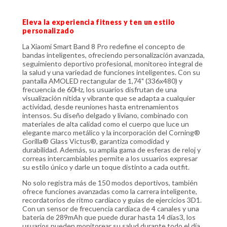
Eleva la experiencia fitness y ten un estilo
personalizado
La Xiaomi Smart Band 8 Pro redefine el concepto de
bandas inteligentes, ofreciendo personalización avanzada,
seguimiento deportivo profesional, monitoreo integral de
la salud y una variedad de funciones inteligentes. Con su
pantalla AMOLED rectangular de 1,74" (336x480) y
frecuencia de 60Hz, los usuarios disfrutan de una
visualización nítida y vibrante que se adapta a cualquier
actividad, desde reuniones hasta entrenamientos
intensos. Su diseño delgado y liviano, combinado con
materiales de alta calidad como el cuerpo que luce un
elegante marco metálico y la incorporación del Corning®
Gorilla® Glass Victus®, garantiza comodidad y
durabilidad. Además, su amplia gama de esferas de reloj y
correas intercambiables permite a los usuarios expresar
su estilo único y darle un toque distinto a cada outfit.
No solo registra más de 150 modos deportivos, también
ofrece funciones avanzadas como la carrera inteligente,
recordatorios de ritmo cardíaco y guías de ejercicios 3D1.
Con un sensor de frecuencia cardíaca de 4 canales y una
batería de 289mAh que puede durar hasta 14 días3, los
usuarios pueden monitorear su salud durante todo el día