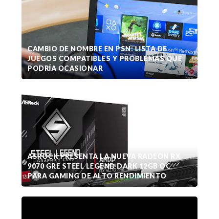
CAMBIO DE NOMBRE EN PSN: LISTA DE
JUEGOS COMPATIBLES Y PROBLEMAS QUE
PODRÍA OCASIONAR
ASROCK PRESENTA LA NUEVA RADEON RX
9070 GRE STEEL LEGEND DARK 12GB OC
PARA GAMING DE ALTO RENDIMIENTO