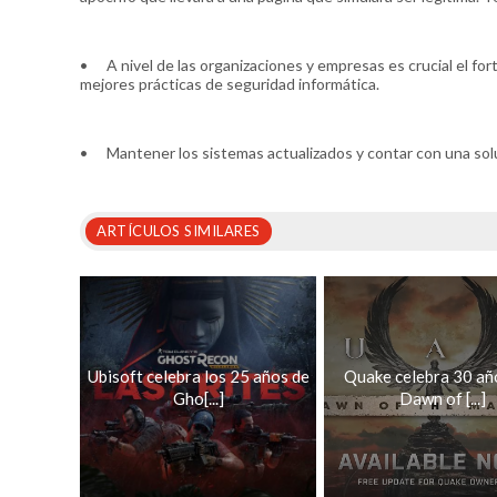
•
A nivel de las organizaciones y empresas es crucial el for
mejores prácticas de seguridad informática.
•
Mantener los sistemas actualizados y contar con una sol
ARTÍCULOS SIMILARES
Ubisoft celebra los 25 años de
Quake celebra 30 añ
Gho[...]
Dawn of [...]