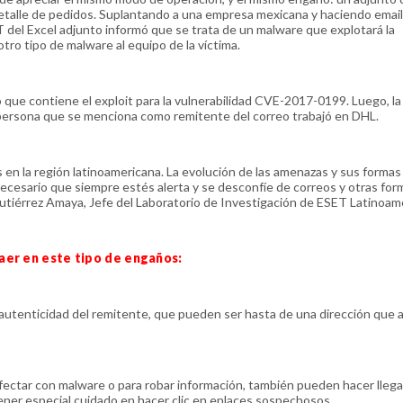
etalle de pedidos. Suplantando a una empresa mexicana y haciendo email
T del Excel adjunto informó que se trata de un malware que explotará la
ro tipo de malware al equipo de la víctima.
 que contiene el exploit para la vulnerabilidad CVE-2017-0199. Luego, l
a persona que se menciona como remitente del correo trabajó en DHL.
n la región latinoamericana. La evolución de las amenazas y sus formas
ecesario que siempre estés alerta y se desconfíe de correos y otras for
utiérrez Amaya, Jefe del Laboratorio de Investigación de ESET Latinoamé
aer en este tipo de engaños:
a autenticidad del remitente, que pueden ser hasta de una dirección que 
nfectar con malware o para robar información, también pueden hacer llegar
 Tener especial cuidado en hacer clic en enlaces sospechosos.