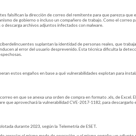
tes falsifican la dirección de correo del remitente para que parezca que e
anismo de gobierno o incluso un compañero de trabajo. Como el correo 
sos o descarga archivos adjuntos infectados con malware.
ciberdelincuentes suplantan la identidad de personas reales, que trabaj
nducen al error del usuario desprevenido. Esta técnica dificulta la detecc
sospechosas.
ran estos engaños en base a qué vulnerabilidades explotan para instal
orreo en que se anexa una orden de compra en formato .xls, de Excel. El 
are que aprovechará la vulnerabilidad CVE-2017-1182, para descargarlo e
xplotada durante 2023, según la Telemetría de ESET.
de apreciar el mismo modo de operación, y el mismo engaño: un adjunto