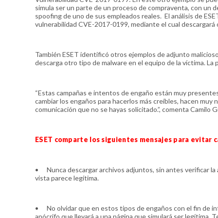
simula ser un parte de un proceso de compraventa, con un d
spoofing de uno de sus empleados reales. El análisis de ESE
vulnerabilidad CVE-2017-0199, mediante el cual descargará ot
También ESET identificó otros ejemplos de adjunto malicioso
descarga otro tipo de malware en el equipo de la víctima. L
“Estas campañas e intentos de engaño están muy presentes e
cambiar los engaños para hacerlos más creíbles, hacen muy n
comunicación que no se hayas solicitado.”, comenta Camilo G
ESET comparte los siguientes mensajes para evitar c
•
Nunca descargar archivos adjuntos, sin antes verificar l
vista parece legítima.
•
No olvidar que en estos tipos de engaños con el fin de i
apócrifo que llevará a una página que simulará ser legítima.