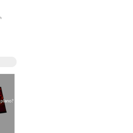
n
 plano?