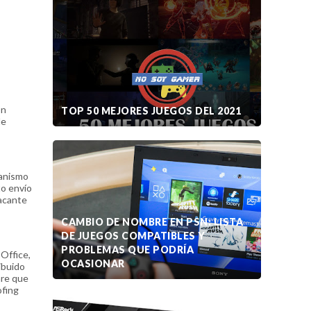
on
TOP 50 MEJORES JUEGOS DEL 2021
de
ganismo
to envío
tacante
CAMBIO DE NOMBRE EN PSN: LISTA
DE JUEGOS COMPATIBLES Y
PROBLEMAS QUE PODRÍA
Office,
OCASIONAR
ibuido
are que
ofing