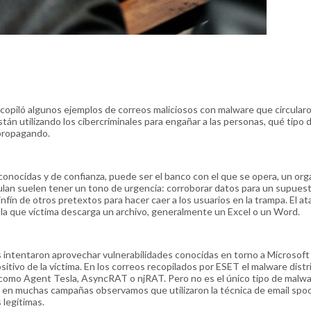
copiló algunos ejemplos de correos maliciosos con malware que circular
án utilizando los cibercriminales para engañar a las personas, qué tipo 
 propagando.
reconocidas y de confianza, puede ser el banco con el que se opera, un or
ulan suelen tener un tono de urgencia: corroborar datos para un supues
infín de otros pretextos para hacer caer a los usuarios en la trampa. El a
e la que víctima descarga un archivo, generalmente un Excel o un Word.
 intentaron aprovechar vulnerabilidades conocidas en torno a Microsoft 
ositivo de la víctima. En los correos recopilados por ESET el malware distr
como Agent Tesla, AsyncRAT o njRAT. Pero no es el único tipo de malw
e, en muchas campañas observamos que utilizaron la técnica de email spo
 legítimas.