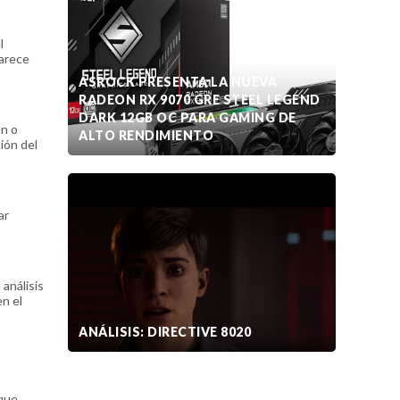
l
parece
ASROCK PRESENTA LA NUEVA
RADEON RX 9070 GRE STEEL LEGEND
DARK 12GB OC PARA GAMING DE
an o
ALTO RENDIMIENTO
ión del
ar
análisis
n el
ANÁLISIS: DIRECTIVE 8020
 que