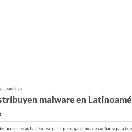
atinoamérica
istribuyen malware en Latinoamé
0
nducen al error, haciéndose pasar por organismos de confianza para inf