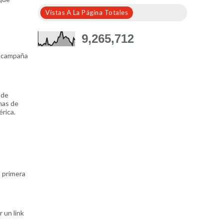
Vistas A La Página Totales
9,265,712
a campaña
 de
mas de
rica.
a primera
 un link