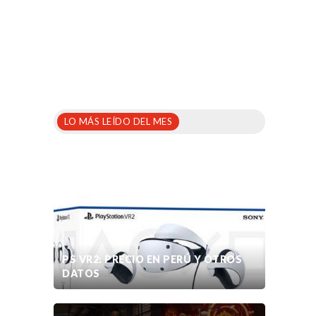
LO MÁS LEÍDO DEL MES
PS VR2: PRECIO EN PERÚ Y OTROS
DATOS