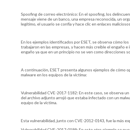
Spoofing de correo electrónico: En el spoofing, los delincuen
mensaje viene de un banco, una empresa reconocida, un org
legítimo, el usuario se confía y hace clic en enlaces malicio
En los ejemplos identificados por ESET, se observa cómo los 
trabajaron en las empresas, y hacen más creíble el engaño e i
engaño ya que en un principio no se ven como direcciones 
A continuación, ESET presenta algunos ejemplos de cómo ope
malware en los equipos de la víctima:
Vulnerabilidad CVE-2017-1182: En este caso, se observa un c
del archivo adjunto arrojó que estaba infectado con un malw
equipo de la víctima.
Esta vulnerabilidad, junto con CVE-2012-0143, fue la más e
Vulnerabilidad CVE-2017-0199: En este otro ejemplo se pue