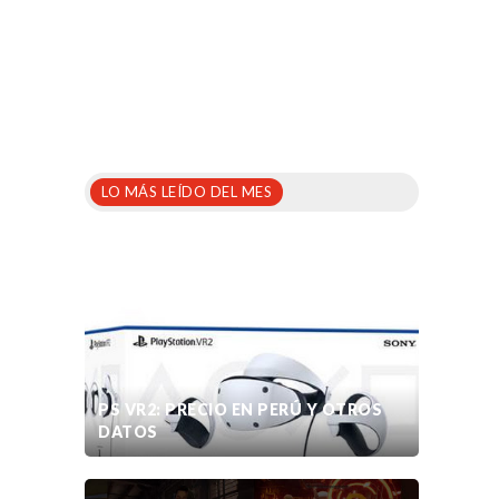
LO MÁS LEÍDO DEL MES
PS VR2: PRECIO EN PERÚ Y OTROS
DATOS