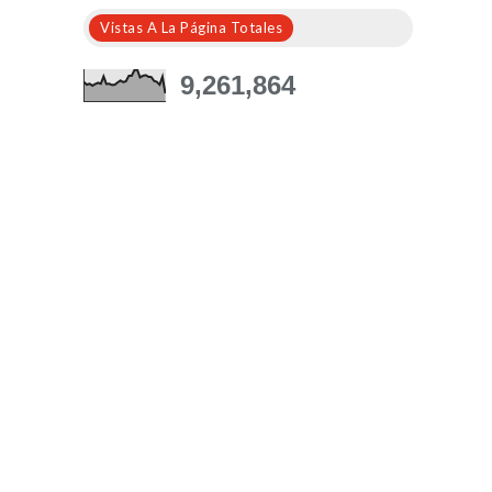
Vistas A La Página Totales
9,261,864