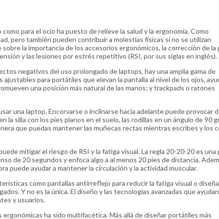
o como para el ocio ha puesto de relieve la salud y la ergonomía. Como
ad, pero también pueden contribuir a molestias físicas si no se utilizan
sobre la importancia de los accesorios ergonómicos, la corrección de la 
sión y las lesiones por estrés repetitivo (RSI, por sus siglas en inglés).
fectos negativos del uso prolongado de laptops, hay una amplia gama de
justables para portátiles que elevan la pantalla al nivel de los ojos, ay
promueven una posición más natural de las manos; y trackpads o ratones
usar una laptop. Encorvarse o inclinarse hacia adelante puede provocar d
la silla con los pies planos en el suelo, las rodillas en un ángulo de 90 g
manera que puedas mantener las muñecas rectas mientras escribes y los 
de mitigar el riesgo de RSI y la fatiga visual. La regla 20-20-20 es una 
o de 20 segundos y enfoca algo a al menos 20 pies de distancia. Adem
ra puede ayudar a mantener la circulación y la actividad muscular.
erísticas como pantallas antirreflejo para reducir la fatiga visual o diseñ
dos. Y no es la única. El diseño y las tecnologías avanzadas que ayudan
ntes y usuarios.
s ergonómicas ha sido multifacética. Más allá de diseñar portátiles más