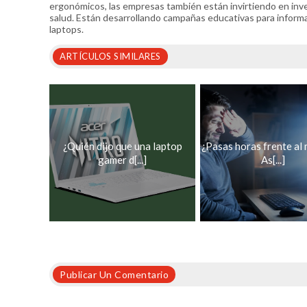
ergonómicos, las empresas también están invirtiendo en inves
salud. Están desarrollando campañas educativas para informar
laptops.
ARTÍCULOS SIMILARES
¿Quién dijo que una laptop
¿Pasas horas frente al
gamer d[...]
As[...]
Publicar Un Comentario