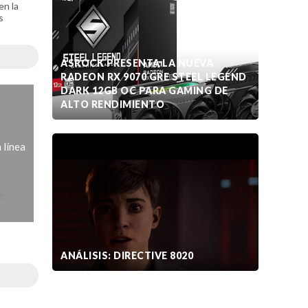
en la
s
ASROCK PRESENTA LA NUEVA
RADEON RX 9070 GRE STEEL LEGEND
DARK 12GB OC PARA GAMING DE
ALTO RENDIMIENTO
 línea
ANÁLISIS: DIRECTIVE 8020