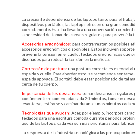
La creciente dependencia de las laptops tanto para el trabaj
dispositivos portátiles, las laptops ofrecen una gran comodid
correctamente. Esto ha llevado a una conversación creciente 
la necesidad de tomar descansos regulares para prevenir la ten
Accesorios ergonómicos:
para contrarrestar los posibles e
accesorios ergonómicos disponibles. Estos incluyen soportes a
prevenir la tensión en el cuello; teclados ergonómicos que 
diseñados para reducir la tensión en la muñeca.
Corrección de postura:
una postura correcta es esencial al 
espalda y cuello. Para abordar esto, se recomienda sentarse en 
espalda apoyada. El portátil debe estar posicionado de tal 
cerca de tu cuerpo.
Importancia de los descansos:
tomar descansos regulares pue
comúnmente recomendada: cada 20 minutos, toma un descans
levantarse, estirarse y caminar durante unos minutos cada ho
Tecnologías que ayudan:
Acer, por ejemplo, incorpora caract
teclados para una escritura cómoda durante períodos prolonga
uso de las laptops, cada vez son más prioritarias para fabrica
La respuesta de la industria tecnológica a las preocupacione