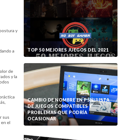
postura y
TOP 50 MEJORES JUEGOS DEL 2021
udando a
olor de
rados y la
codos
práctica
CAMBIO DE NOMBRE EN PSN: LISTA
ás,
DE JUEGOS COMPATIBLES Y
PROBLEMAS QUE PODRÍA
ar sus
OCASIONAR
 en el