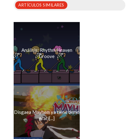
ARTÍCULOS SIMILARES
Análisis: Rhythm Heaven
Groove
Disgaea Mayhem ya tiene demo
grati[...]