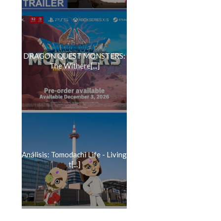
DRAGON QUEST MONSTERS:
The Withere[...]
Análisis: Tomodachi Life - Living
t[...]