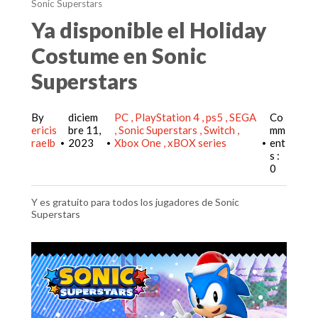
Sonic Superstars
Ya disponible el Holiday
Costume en Sonic
Superstars
By
diciem
PC
PlayStation 4
ps5
SEGA
Co
ericis
bre 11,
Sonic Superstars
Switch
mm
raelb
2023
Xbox One
xBOX series
ent
•
•
•
s :
0
Y es gratuito para todos los jugadores de Sonic
Superstars