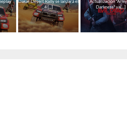
meplay
Dakar Desert Rally se lanzará el
Actualización "Army
4 [...]
Darkness" ya[...]