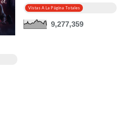
 of
Vistas A La Página Totales
9,277,359