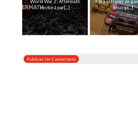
World War Z: Aftermath
Mira el trailer de ga
recibirá par[...]
descrip[...]
Publicar Un Comentario