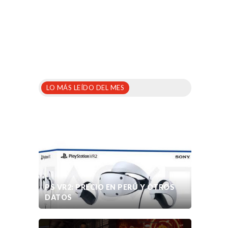
LO MÁS LEÍDO DEL MES
PS VR2: PRECIO EN PERÚ Y OTROS
DATOS