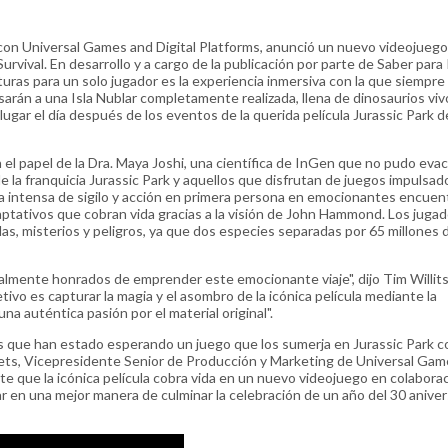
con Universal Games and Digital Platforms, anunció un nuevo videojuego
urvival. En desarrollo y a cargo de la publicación por parte de Saber para
turas para un solo jugador es la experiencia inmersiva con la que siempre
arán a una Isla Nublar completamente realizada, llena de dinosaurios viv
gar el día después de los eventos de la querida película Jurassic Park 
 el papel de la Dra. Maya Joshi, una científica de InGen que no pudo evac
e la franquicia Jurassic Park y aquellos que disfrutan de juegos impulsado
cla intensa de sigilo y acción en primera persona en emocionantes encue
ptativos que cobran vida gracias a la visión de John Hammond. Los juga
s, misterios y peligros, ya que dos especies separadas por 65 millones 
ealmente honrados de emprender este emocionante viaje", dijo Tim Willits
vo es capturar la magia y el asombro de la icónica película mediante la
na auténtica pasión por el material original".
que han estado esperando un juego que los sumerja en Jurassic Park 
inets, Vicepresidente Senior de Producción y Marketing de Universal Ga
e que la icónica película cobra vida en un nuevo videojuego en colabora
r en una mejor manera de culminar la celebración de un año del 30 aniver