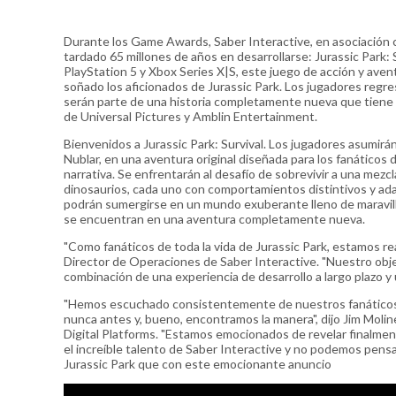
Durante los Game Awards, Saber Interactive, en asociación 
tardado 65 millones de años en desarrollarse: Jurassic Park: S
PlayStation 5 y Xbox Series X|S, este juego de acción y aven
soñado los aficionados de Jurassic Park. Los jugadores regres
serán parte de una historia completamente nueva que tiene lu
de Universal Pictures y Amblin Entertainment.
Bienvenidos a Jurassic Park: Survival. Los jugadores asumirán
Nublar, en una aventura original diseñada para los fanáticos d
narrativa. Se enfrentarán al desafío de sobrevivir a una mez
dinosaurios, cada uno con comportamientos distintivos y ada
podrán sumergirse en un mundo exuberante lleno de maravilla
se encuentran en una aventura completamente nueva.
"Como fanáticos de toda la vida de Jurassic Park, estamos r
Director de Operaciones de Saber Interactive. "Nuestro objeti
combinación de una experiencia de desarrollo a largo plazo y u
"Hemos escuchado consistentemente de nuestros fanáticos 
nunca antes y, bueno, encontramos la manera", dijo Jim Mol
Digital Platforms. "Estamos emocionados de revelar finalment
el increíble talento de Saber Interactive y no podemos pensa
Jurassic Park que con este emocionante anuncio