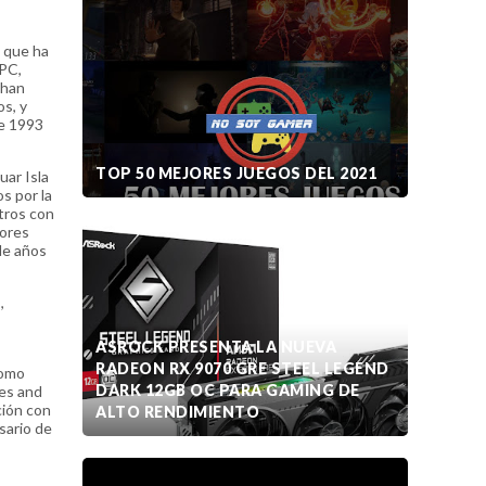
 que ha
 PC,
 han
os, y
de 1993
TOP 50 MEJORES JUEGOS DEL 2021
uar Isla
s por la
ntros con
dores
de años
,
ASROCK PRESENTA LA NUEVA
RADEON RX 9070 GRE STEEL LEGEND
como
DARK 12GB OC PARA GAMING DE
mes and
ción con
ALTO RENDIMIENTO
sario de