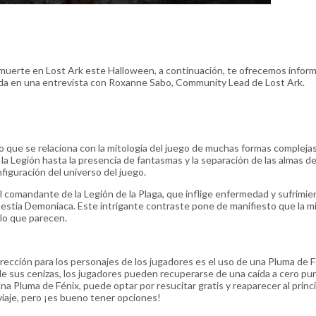
a muerte en Lost Ark este Halloween, a continuación, te ofrecemos infor
sada en una entrevista con Roxanne Sabo, Community Lead de Lost Ark.
o que se relaciona con la mitología del juego de muchas formas compleja
a Legión hasta la presencia de fantasmas y la separación de las almas de
iguración del universo del juego.
el comandante de la Legión de la Plaga, que inflige enfermedad y sufrimie
Bestia Demoníaca. Este intrigante contraste pone de manifiesto que la m
lo que parecen.
urrección para los personajes de los jugadores es el uso de una Pluma de 
 de sus cenizas, los jugadores pueden recuperarse de una caída a cero pu
una Pluma de Fénix, puede optar por resucitar gratis y reaparecer al princ
viaje, pero ¡es bueno tener opciones!