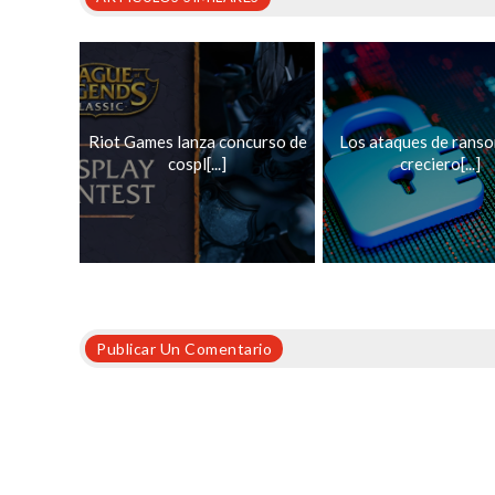
Riot Games lanza concurso de
Los ataques de rans
cospl[...]
creciero[...]
Publicar Un Comentario