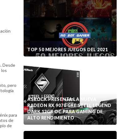
mación
TOP 50 MEJORES JUEGOS DEL 2021
s. Desde
 los
nto, pero
itología
ASROCK PRESENTA LA NUEVA
RADEON RX 9070 GRE STEEL LEGEND
DARK 12GB OC PARA GAMING DE
Fénix para
ALTO RENDIMIENTO
ntos de
ipio de