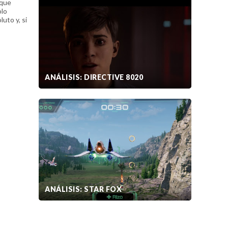
 que
olo
uto y, si
ANÁLISIS: DIRECTIVE 8020
ANÁLISIS: STAR FOX