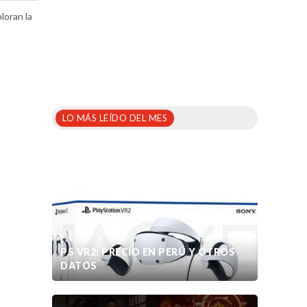
loran la
LO MÁS LEÍDO DEL MES
PS VR2: PRECIO EN PERÚ Y OTROS
DATOS