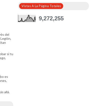
Vistas A La Página Totales
9,272,255
vés del
 Legión,
sitan
bar si tu
ego,
abo es
ones,
s allá.