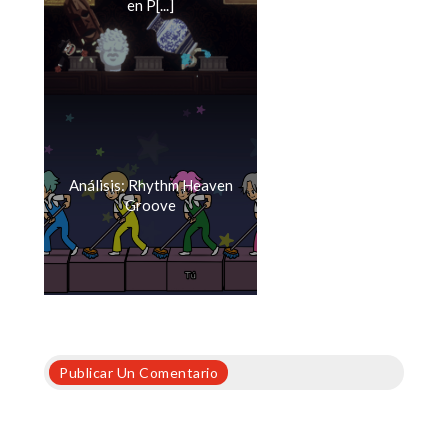
en P[...]
Análisis: Rhythm Heaven
Groove
Publicar Un Comentario