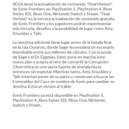
SEGA lanzó la actualización de contenido “Final Horizon”
de Sonic Frontiers en PlayStation 5, PlayStation 4, Xbox
Series X|S, Xbox One, Nintendo Switch y Steam. “Final
Horizon” es la tercera actualización de contenido gratuita
de Sonic Frontiers y los jugadores podrán experimentar
más historia, desafíos y la posibilidad de jugar como Amy,
Knuckles y Tails.
La narrativa adicional tiene lugar antes de la batalla final
en la Isla Ouranos, donde Sage reconsidera un escenario
improbable entre sus millones de cálculos. Con la ayuda
de Sage y el Dr. Eggman, Sonic pone en marcha este
nuevo plan y acepta el reto de convertir la Corrupción
Cibernética en una vasta fuente de energía hasta
entonces sin explotar. Mientras tanto, Amy, Knuckles y
Tails intentan poner de su parte y comienzan a buscar las
Esmeraldas del Caos en nombre de Sonic para cambiar su
destino. Echa un vistazo al tráiler:
Sonic Frontiers ya está disponible en PlayStation 5,
PlayStation 4, Xbox Series X|S, Xbox One, Nintendo
Switch y Steam.