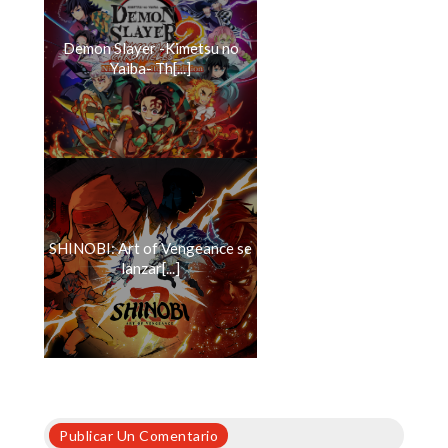
Demon Slayer -Kimetsu no
Yaiba- Th[...]
SHINOBI: Art of Vengeance se
lanzar[...]
Publicar Un Comentario