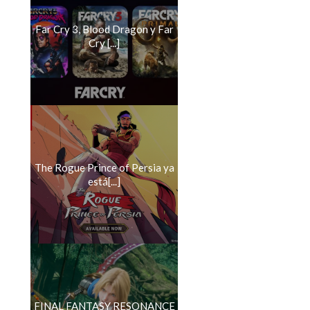
Far Cry 3, Blood Dragon y Far
Cry [...]
The Rogue Prince of Persia ya
está[...]
FINAL FANTASY RESONANCE