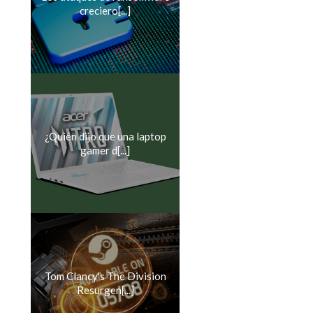
creciero[...]
¿Quién dijo que una laptop
gamer d[...]
Tom Clancy's The Division
Resurgen[...]